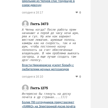
Школьник из Челнов спас тонувшую в
озере девочку
0
сегодня в 16:17
Гость 3473
А Челны когда? После работы прям
начинают и порой до часу ночи шум,
рев и гул. Ну или как вариант
жесткие лежачие, шумовые полосы,
камеры как на скорость, так и на
шум, чтобы постоянно казну
пополнять за счет обеспеченных
владельцев. В чем проблема выехать
загород, а еще лучше создать там
дрэг-полосу.
Власти Нижнекамска усилят борьбу с
любителями ночных мотозаездов
0
сегодня в 16:10
Гость 1275
Интересно бы глянуть на доску
почета в др странах....))))
Более 700 сотрудников представляют
«КАМАЗ» на Электронной доске почёта