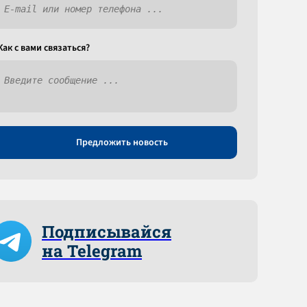
Как c вами связаться?
Предложить новость
Подписывайся
на Telegram