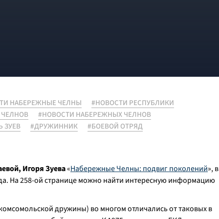
ТИ НАБЕРЕЖНЫЕ ЧЕЛНЫ
#НОВОСТИ РЕСПУБЛИКИ
 ЧЕЛНОВ
#НОВОСТИ НАБЕРЕЖНЫХ ЧЕЛНОВ
Ь ЗУЕВ
#ДРУЖИННИК
#БОЕВОЙ ОТРЯД
евой, Игоря Зуева
«
Набережные Челны: подвиг поколений
», в
да. На 258-ой странице можно найти интересную информацию
комсомольской дружины) во многом отличались от таковых в