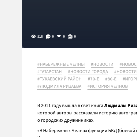
518
0
0
0
#НАБЕРЕЖНЫЕ ЧЕЛНЫ
#НОВОСТИ
#НОВОС
#ТАТАРСТАН
#НОВОСТИ ГОРОДА
#НОВОСТИ
#ТУКАЕВСКИЙ РАЙОН
#70-Е
#80-Е
#ИГОР
#ЛЮДМИЛА РИЗАЕВА
#ИСТОРИЯ ЧЕЛНОВ
В 2011 году вышла в свет книга
Людмилы Риза
которой авторы рассказали историю автогра
о городских дружинниках.
«
В Набережных Челнах функции БКД (боевой 