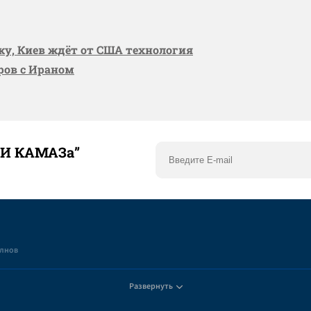
вку, Киев ждёт от США технология
оров с Ираном
ТИ КАМАЗа”
елнов
Развернуть