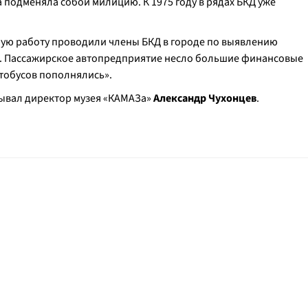
а подменяла собой милицию. К 1975 году в рядах БКД уже
ную работу проводили члены БКД в городе по выявлению
. Пассажирское автопредприятие несло большие финансовые
втобусов пополнялись
».
азывал директор музея «КАМАЗа»
Александр Чухонцев
.