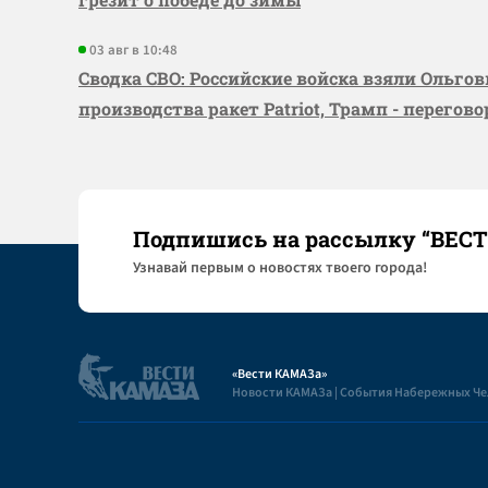
03 авг в 10:48
Сводка СВО: Российские войска взяли Ольго
производства ракет Patriot, Трамп - перегов
Подпишись на рассылку “ВЕС
Узнaвай первым о новостях твоего города!
«Вести КАМАЗа»
Новости КАМАЗа | События Набережных Ч