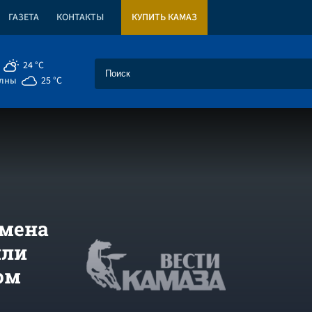
ГАЗЕТА
КОНТАКТЫ
КУПИТЬ КАМАЗ
24 °C
елны
25 °C
емена
или
ом