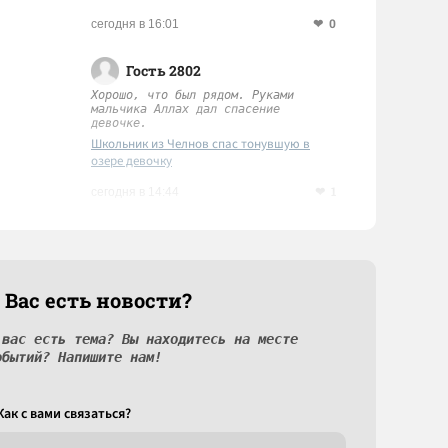
Татарстана
0
сегодня в 16:01
Гость 2802
Хорошо, что был рядом. Руками
мальчика Аллах дал спасение
девочке.
Школьник из Челнов спас тонувшую в
озере девочку
1
сегодня в 14:44
 Вас есть новости?
 вас есть тема? Вы находитесь на месте
обытий? Напишите нам!
Как c вами связаться?