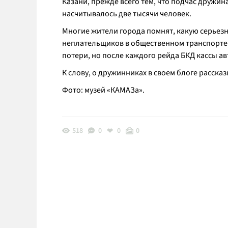
Казани, прежде всего тем, что подчас дружин
насчитывалось две тысячи человек.
Многие жители города помнят, какую серьез
неплательщиков в общественном транспорте
потери, но после каждого рейда БКД кассы а
К слову, о дружинниках в своем блоге расск
Фото: музей «КАМАЗа».
518
0
0
0