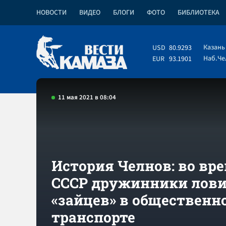
НОВОСТИ
ВИДЕО
БЛОГИ
ФОТО
БИБЛИОТЕКА
Казань
USD
80.9293
Наб.Ч
EUR
93.1901
11 мая 2021 в 08:04
История Челнов: во вр
СССР дружинники лов
«зайцев» в общественн
транспорте