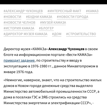
#АЛЕКСАНДР ЧУХОНЦЕВ
#ИНТЕРЕСНЫЙ ФАКТ
#КАМАЗ
#НОВОСТИ
#БУДНИ КАМАЗА
#НОВОСТИ ГОРОДА
#НОВОСТИ ЧЕЛНОВ
#МУЗЕЙ КАМАЗА
#ИСТОРИЯ КАМАЗА
#БЛОГЕР
#ДИРЕКТОР МУЗЕЯ КАМАЗА
#ДОМ
#СТРОИТЕЛЬСТВО
Директор музея «КАМАЗа»
Александр Чухонцев
в своем
блоге на информационном портале «Вести КАМАЗа»
приводит задание
, по строительству и вводу в
эксплуатацию в 1976-1980 гг., данное Минавтопромом в
январе 1976 года.
«Немногие, наверное, знают, что на строительство жилых
домов в Новом городе денежные средства выделяло
Министерство автомобильной промышленности СССР, а
дома в поселках ГЭС и ЗЯБ строились на средства
Министерства энергетики и электрификации СССР», -