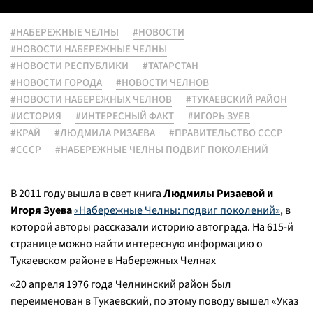
#НАБЕРЕЖНЫЕ ЧЕЛНЫ
#НОВОСТИ
#НОВОСТИ НАБЕРЕЖНЫЕ ЧЕЛНЫ
#НОВОСТИ РЕСПУБЛИКИ
#ТАТАРСТАН
#НОВОСТИ ГОРОДА
#НОВОСТИ ЧЕЛНОВ
#НОВОСТИ НАБЕРЕЖНЫХ ЧЕЛНОВ
#ТУКАЕВСКИЙ РАЙОН
#ИСТОРИЯ
#ИНТЕРЕСНЫЙ ФАКТ
#ИГОРЬ ЗУЕВ
#КРАЙ
#ЛЮДМИЛА РИЗАЕВА
#ПРАВИТЕЛЬСТВО СССР
#СССР
#НАБЕРЕЖНЫЕ ЧЕЛНЫ ПОДВИГ ПОКОЛЕНИЙ
В 2011 году вышла в свет книга
Людмилы Ризаевой и
Игоря Зуева
«Набережные Челны: подвиг поколений»
, в
которой авторы рассказали историю автограда. На 615-й
странице можно найти интересную информацию о
Тукаевском районе в Набережных Челнах
«
20 апреля 1976 года Челнинский район был
переименован в Тукаевский, по этому поводу вышел «Указ