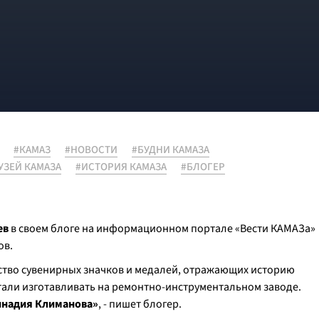
#КАМАЗ
#НОВОСТИ
#БУДНИ КАМАЗА
УЗЕЙ КАМАЗА
#ИСТОРИЯ КАМАЗА
#БЛОГЕР
ев
в своем блоге на информационном портале «Вести КАМАЗа»
ов.
ство сувенирных значков и медалей, отражающих историю
тали изготавливать на ремонтно-инструментальном заводе.
ннадия Климанова»
, - пишет блогер.