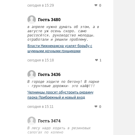
0
сегодня в 15:29
Гость 3480
в апреле нужно думать об этом, а в
августе уж осень скоро. само
рассосётся. руководство молодцы.
отработали и решили проблему.
Власти Нижнекамска усилят борьбу с
шумными ночными гонщиками
1
сегодня в 15:18
Гость 3436
В городе ходите по бетону! В парке
- грунтовые дорожки- это кайф!!!
Челнинцы просят обустроить окраину
парка Прибрежный и новый вход
0
сегодня в 15:11
Гость 3474
В лесу надо ходить в резиновых
сапогах по колено