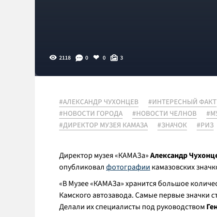
2118
0
0
3
#АЛЕКСАНДР ЧУХОНЦЕВ
#ИНТЕРЕСНЫЙ ФАКТ
#НОВОСТИ ГОРОДА
#НОВОСТИ ЧЕЛНОВ
#М
#ДИРЕКТОР МУЗЕЯ КАМАЗА
#ЗНАЧОК
#РИЗ
Директор музея «КАМАЗа»
Александр Чухонц
опубликовал
фотографии
камазовских значк
«
В Музее «КАМАЗа» хранится большое количе
Камского автозавода. Самые первые значки с
Делали их специалисты под руководством
Ге