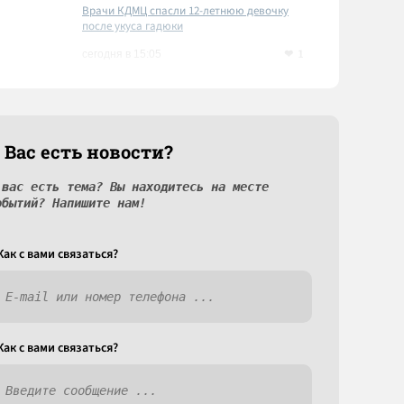
Врачи КДМЦ спасли 12-летнюю девочку
после укуса гадюки
1
сегодня в 15:05
 Вас есть новости?
 вас есть тема? Вы находитесь на месте
обытий? Напишите нам!
Как c вами связаться?
Как c вами связаться?