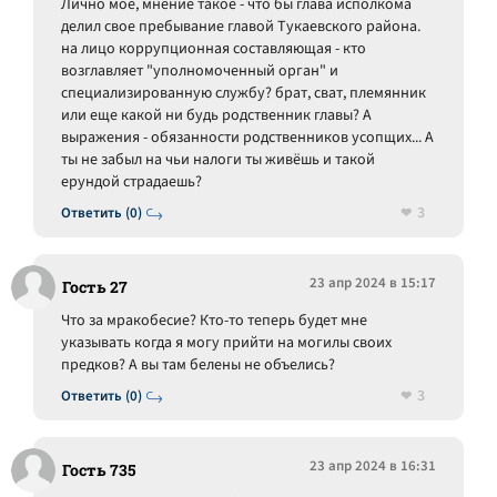
Лично мое, мнение такое - что бы глава исполкома
делил свое пребывание главой Тукаевского района.
на лицо коррупционная составляющая - кто
возглавляет "уполномоченный орган" и
специализированную службу? брат, сват, племянник
или еще какой ни будь родственник главы? А
выражения - обязанности родственников усопщих... А
ты не забыл на чьи налоги ты живёшь и такой
ерундой страдаешь?
3
Ответить (0)
23 апр 2024 в 15:17
Гость 27
Что за мракобесие? Кто-то теперь будет мне
указывать когда я могу прийти на могилы своих
предков? А вы там белены не объелись?
3
Ответить (0)
23 апр 2024 в 16:31
Гость 735