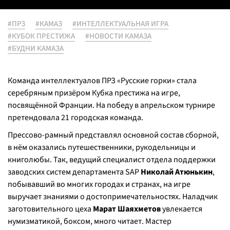
#ПРЗ
#КАМАЗ
#ИНТЕЛЛЕКТУАЛЬНАЯ ИГРА
#КУБОК ПРЕСТИЖА
#НОВОСТИ КАМАЗА
#БУДНИ КАМАЗА
Команда интеллектуалов ПРЗ «Русские горки» стала
серебряным призёром Кубка престижа на игре,
посвящённой Франции. На победу в апрельском турнире
претендовала 21 городская команда.
Прессово-рамный представлял основной состав сборной,
в нём оказались путешественники, рукодельницы и
книголюбы. Так, ведущий специалист отдела поддержки
заводских систем департамента SAP
Николай Атюнькин
,
побывавший во многих городах и странах, на игре
выручает знаниями о достопримечательностях. Наладчик
заготовительного цеха
Марат Шаяхметов
увлекается
нумизматикой, боксом, много читает. Мастер