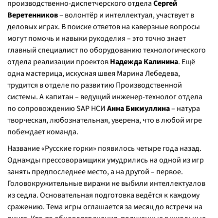
производственно-диспетчерского отдела
Сергей
Веретенников
– волонтёр и интеллектуал, участвует в
деловых играх. В поиске ответов на каверзные вопросы
могут помочь и навыки рукоделия – это точно знает
главный специалист по оборудованию технологического
отдела реализации проектов
Надежда Калинина
. Ещё
одна мастерица, искусная швея Марина Лебедева,
трудится в отделе по развитию Производственной
системы. А капитан – ведущий инженер-технолог отдела
по сопровождению SAP НСИ
Анна Бикмуллина
– натура
творческая, любознательная, уверена, что в любой игре
побеждает команда.
Название «Русские горки» появилось четыре года назад.
Однажды прессоворамщики умудрились на одной из игр
занять предпоследнее место, а на другой – первое.
Головокружительные виражи не выбили интеллектуалов
из седла. Основательная подготовка ведётся к каждому
сражению. Тема игры оглашается за месяц до встречи на