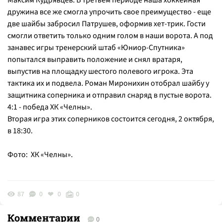
Максим Кудрявцев. В третьем периоде наша хоккейная
дружина все же смогла упрочить свое преимущество - еще
две шайбы забросил Патрушев, оформив хет-трик. Гости
смогли ответить только одним голом в наши ворота. А под
занавес игры тренерский штаб «Юниор-Спутника»
попытался выправить положение и снял вратаря,
выпустив на площадку шестого полевого игрока. Эта
тактика их и подвела. Роман Миронихин отобрал шайбу у
защитника соперника и отправил снаряд в пустые ворота.
4:1 - победа ХК «Челны».
Вторая игра этих соперников состоится сегодня, 2 октября,
в 18:30.
Фото: ХК «Челны».
87
0
0
0
Комментарии
0