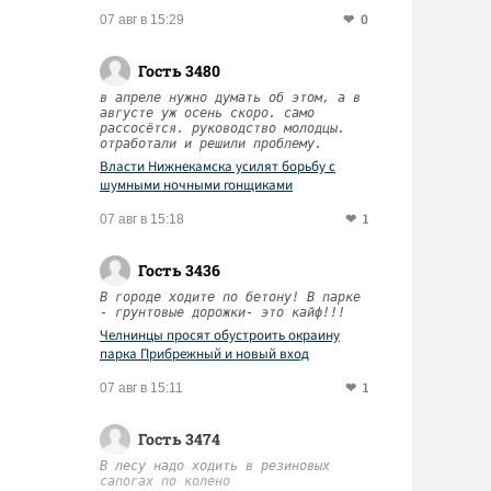
0
07 авг в 15:29
Гость 3480
в апреле нужно думать об этом, а в
августе уж осень скоро. само
рассосётся. руководство молодцы.
отработали и решили проблему.
Власти Нижнекамска усилят борьбу с
шумными ночными гонщиками
1
07 авг в 15:18
Гость 3436
В городе ходите по бетону! В парке
- грунтовые дорожки- это кайф!!!
Челнинцы просят обустроить окраину
парка Прибрежный и новый вход
1
07 авг в 15:11
Гость 3474
В лесу надо ходить в резиновых
сапогах по колено