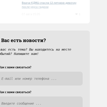
Врачи КДМЦ спасли 12-летнюю девочку
после укуса гадюки
1
07 авг в 15:05
 Вас есть новости?
 вас есть тема? Вы находитесь на месте
обытий? Напишите нам!
Как c вами связаться?
Как c вами связаться?