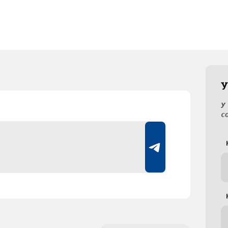
У
У
с