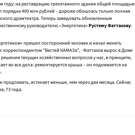
м году: на реставрацию трехэтажного здания общей площадью
ял порядка 400 млн рублей – дороже обошлась только полная
рского драмтеатра. Теперь заведовать обновленным
ожественному руководителю «Энергетика»
Рустему Фаттахову
.
ергетиком» пришел посторонний человек и начал менять
 с корреспондентом "Вестей КАМАЗа", - Фаттахов вырос в Доме
я решения текущих хозяйственных вопросов у нас, в принципе,
ает во все дела: ремонтируется крыша – он поднимается на
.
 продлевать, истекает меньше, чем через два месяца. Сейчас
, 73 года.