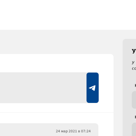
У
У
с
24 мар 2021 в 07:24