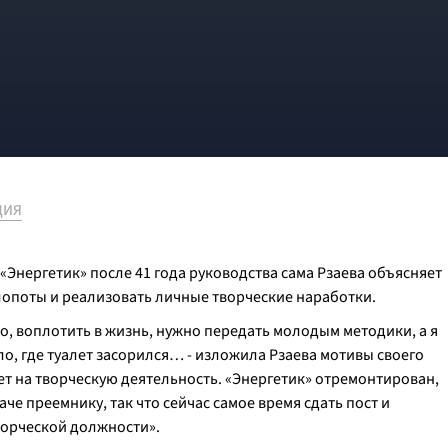
ЦИЯ
 «Энергетик» после 41 года руководства сама Рзаева объясняет
опоты и реализовать личные творческие наработки.
но, воплотить в жизнь, нужно передать молодым методики, а я
ало, где туалет засорился… - изложила Рзаева мотивы своего
ет на творческую деятельность. «Энергетик» отремонтирован,
че преемнику, так что сейчас самое время сдать пост и
ворческой должности».