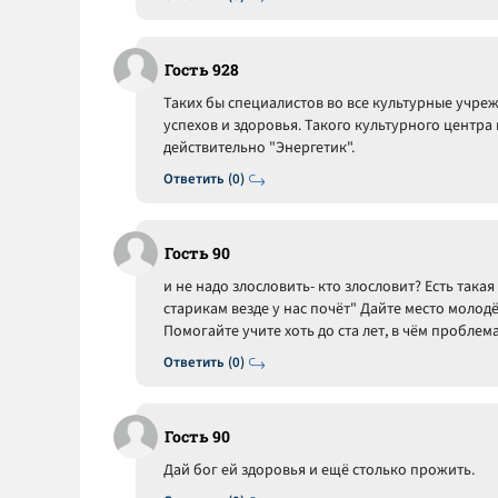
Гость 928
Таких бы специалистов во все культурные учреж
успехов и здоровья. Такого культурного центра 
действительно "Энергетик".
Ответить (0)
Гость 90
и не надо злословить- кто злословит? Есть така
старикам везде у нас почёт" Дайте место молодёж
Помогайте учите хоть до ста лет, в чём проблема
Ответить (0)
Гость 90
Дай бог ей здоровья и ещё столько прожить.