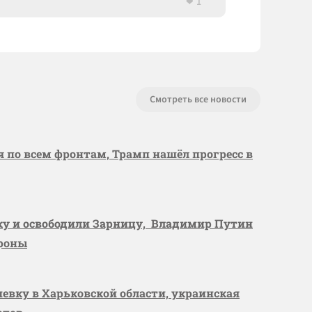
1
Смотреть все новости
я по всем фронтам, Трамп нашёл прогресс в
вку и освободили Зарницу, Владимир Путин
ороны
шевку в Харьковской области, украинская