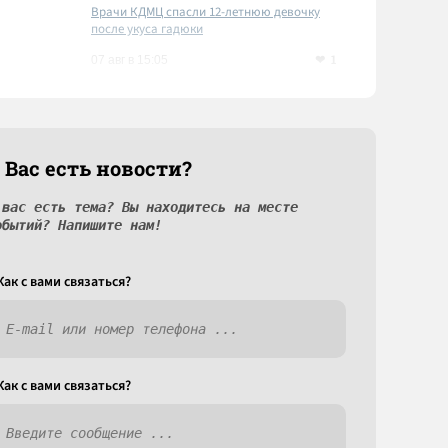
Врачи КДМЦ спасли 12-летнюю девочку
после укуса гадюки
1
07 авг в 15:05
 Вас есть новости?
 вас есть тема? Вы находитесь на месте
обытий? Напишите нам!
Как c вами связаться?
Как c вами связаться?