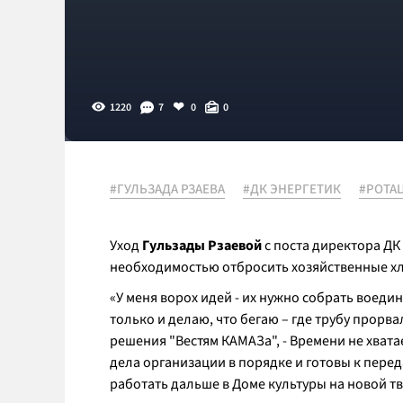
1220
7
0
0
#ГУЛЬЗАДА РЗАЕВА
#ДК ЭНЕРГЕТИК
#РОТА
Уход
Гульзады Рзаевой
с поста директора ДК
необходимостью отбросить хозяйственные хл
«У меня ворох идей - их нужно собрать воеди
только и делаю, что бегаю – где трубу прорв
решения "Вестям КАМАЗа", - Времени не хвата
дела организации в порядке и готовы к переда
работать дальше в Доме культуры на новой т