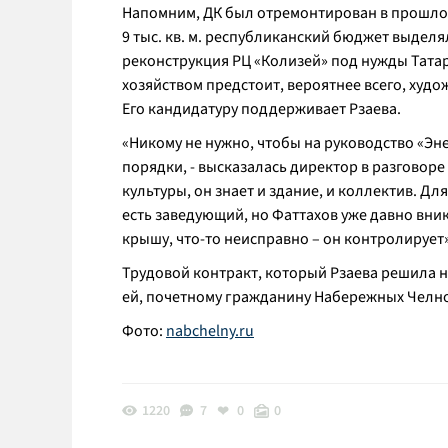
Напомним, ДК был отремонтирован в прошло
9 тыс. кв. м. республиканский бюджет выдел
реконструкция РЦ «Колизей» под нужды Тата
хозяйством предстоит, вероятнее всего, худ
Его кандидатуру поддерживает Рзаева.
«Никому не нужно, чтобы на руководство «Эн
порядки, - высказалась директор в разговоре
культуры, он знает и здание, и коллектив. Дл
есть заведующий, но Фаттахов уже давно вник
крышу, что-то неисправно – он контролирует»
Трудовой контракт, который Рзаева решила не
ей, почетному гражданину Набережных Челнов
Фото:
nabchelny.ru
1220
7
0
0