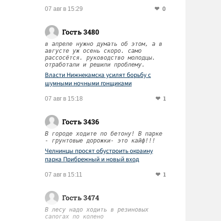
0
07 авг в 15:29
Гость 3480
в апреле нужно думать об этом, а в
августе уж осень скоро. само
рассосётся. руководство молодцы.
отработали и решили проблему.
Власти Нижнекамска усилят борьбу с
шумными ночными гонщиками
1
07 авг в 15:18
Гость 3436
В городе ходите по бетону! В парке
- грунтовые дорожки- это кайф!!!
Челнинцы просят обустроить окраину
парка Прибрежный и новый вход
1
07 авг в 15:11
Гость 3474
В лесу надо ходить в резиновых
сапогах по колено