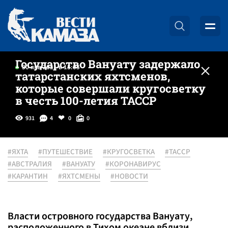
Государство Вануату задержало
30 янв 2021 в 15:05
татарстанских яхтсменов,
которые совершали кругосветку
в честь 100-летия ТАССР
931
4
0
0
#ЯХТА
#ПУТЕШЕСТВИЕ
#КРУГОСВЕТКА
#ТАССР
#АВСТРАЛИЯ
#ВАНУАТУ
#КОРОНАВИРУС
#КАРАНТИН
#ЯХТСМЕНЫ
#НОВОСТИ
Власти островного государства Вануату,
расположенного в Тихом океане вблизи