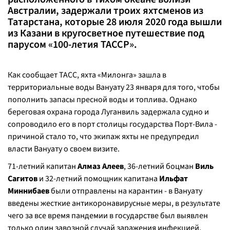
Австралии, задержали троих яхтсменов из
Татарстана, которые 28 июля 2020 года вышли
из Казани в кругосветное путешествие под
парусом «100-летия ТАССР».
Как сообщает ТАСС, яхта «Милонга» зашла в
территориальные воды Вануату 23 января для того, чтобы
пополнить запасы пресной воды и топлива. Однако
береговая охрана города Луганвиль задержала судно и
сопроводило его в порт столицы государства Порт-Вила -
причиной стало то, что экипаж яхты не предупредил
власти Вануату о своем визите.
71-летний капитан
Алмаз Алеев
, 36-летний боцман
Виль
Сагитов
и 32-летний помощник капитана
Ильфат
Миннибаев
были отправлены на карантин - в Вануату
введены жесткие антикоронавирусные меры, в результате
чего за все время пандемии в государстве был выявлен
только один завозной случай заражения инфекцией.