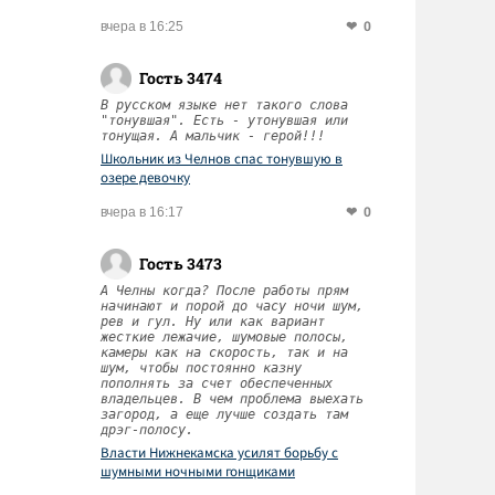
0
вчера в 16:25
Гость 3474
В русском языке нет такого слова
"тонувшая". Есть - утонувшая или
тонущая. А мальчик - герой!!!
Школьник из Челнов спас тонувшую в
озере девочку
0
вчера в 16:17
Гость 3473
А Челны когда? После работы прям
начинают и порой до часу ночи шум,
рев и гул. Ну или как вариант
жесткие лежачие, шумовые полосы,
камеры как на скорость, так и на
шум, чтобы постоянно казну
пополнять за счет обеспеченных
владельцев. В чем проблема выехать
загород, а еще лучше создать там
дрэг-полосу.
Власти Нижнекамска усилят борьбу с
шумными ночными гонщиками