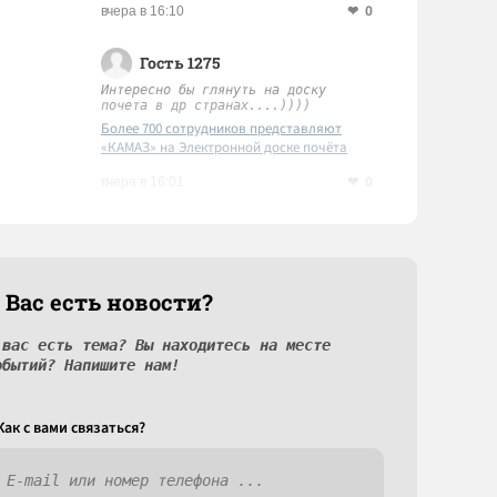
0
вчера в 16:10
Гость 1275
Интересно бы глянуть на доску
почета в др странах....))))
Более 700 сотрудников представляют
«КАМАЗ» на Электронной доске почёта
Татарстана
0
вчера в 16:01
 Вас есть новости?
 вас есть тема? Вы находитесь на месте
обытий? Напишите нам!
Как c вами связаться?