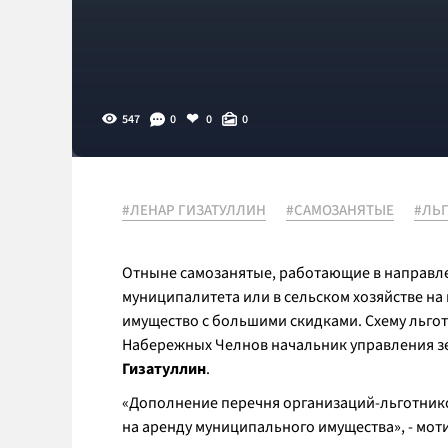
547
0
0
0
#ЛЕНАР ГИЗАТУЛЛИН
#САМОЗАНЯТЫЕ
#ЛЬ
Отныне самозанятые, работающие в направле
муниципалитета или в сельском хозяйстве на
имущество с большими скидками. Схему льгот
Набережных Челнов начальник управления 
Гизатуллин
.
«
Дополнение перечня организаций-льготнико
на аренду муниципального имущества
», - мо