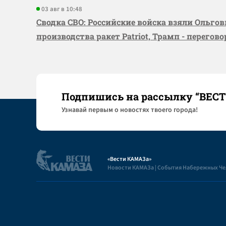
03 авг в 10:48
Сводка СВО: Российские войска взяли Ольго
производства ракет Patriot, Трамп - перегов
Подпишись на рассылку “ВЕС
Узнaвай первым о новостях твоего города!
«Вести КАМАЗа»
Новости КАМАЗа | События Набережных Ч
Полезная информация