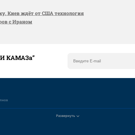
вку, Киев ждёт от США технология
оров с Ираном
ТИ КАМАЗа”
елнов
Развернуть