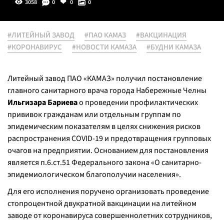
3058
0
0
0
#ЛИТЕЙНЫЙ ЗАВОД
#ПАО КАМАЗ
#ВАКЦИНАЦИЯ
#КОРОНАВИРУС
#НОВОСТИ КАМАЗА
#БУДНИ КАМАЗА
Литейный завод ПАО «КАМАЗ» получил постановление
главного санитарного врача города Набережные Челны
Ильгизара Бариева
о проведении профилактических
прививок гражданам или отдельным группам по
эпидемическим показателям в целях снижения рисков
распространения COVID-19 и предотвращения групповых
очагов на предприятии. Основанием для постановления
является п.6.ст.51 Федерального закона «О санитарно-
эпидемиологическом благополучии населения».
Для его исполнения поручено организовать проведение
стопроцентной двукратной вакцинации на литейном
заводе от коронавируса совершеннолетних сотрудников,