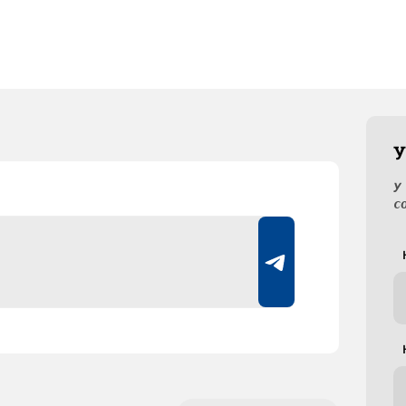
У
У
с