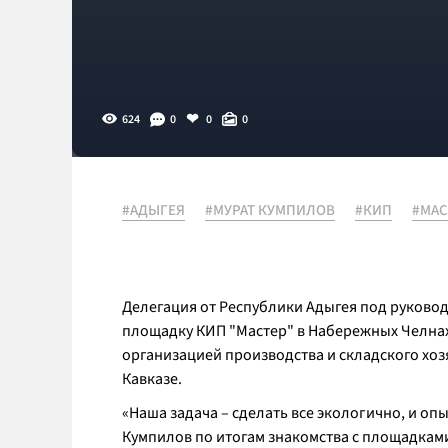
624
0
0
0
#АДЫГЕЯ
#МУРАТ КУМПИЛОВ
#КИП
#МАС
Делегация от Республики Адыгея под руково
площадку КИП "Мастер" в Набережных Челнах
организацией производства и складского хоз
Кавказе.
«Наша задача – сделать все экологично, и оп
Кумпилов по итогам знакомства с площадкам