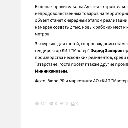
В планах правительства Адыгеи – строительс
непродовольственных товаров на территори
объект станет очередным этапом реализации
намерен создать 2 тыс. новых рабочих мест к 
метров.
Экскурсию для гостей, сопровождаемых заме
гендиректор КИП "Мастер"
Фарид Закиров
пр
производства нескольких резидентов, среди к
Татарстане, гости посетят также другие пром
Миннихановым
.
Фото: бюро PR и маркетинга АО «КИП "Мастер
624
0
0
0