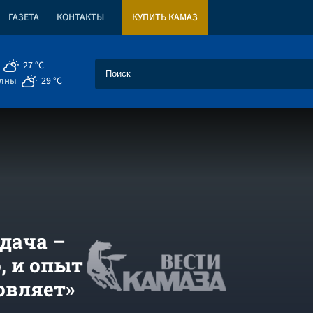
ГАЗЕТА
КОНТАКТЫ
КУПИТЬ КАМАЗ
27 °C
елны
29 °C
дача –
, и опыт
овляет»