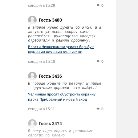
0
сегодня в 15:29
Гость 3480
в апреле нужно думать об этом, а в
августе уж осень скоро. само
рассосётся. руководство молодцы.
отработали и решили проблему.
Власти Нижнекамска усилят борьбу с
шумными ночными гонщиками
0
сегодня в 15:18
Гость 3436
В городе ходите по бетону! В парке
- грунтовые дорожки- это кайф!!!
Челнинцы просят обустроить окраину
парка Прибрежный и новый вход
0
сегодня в 15:11
Гость 3474
В лесу надо ходить в резиновых
сапогах по колено