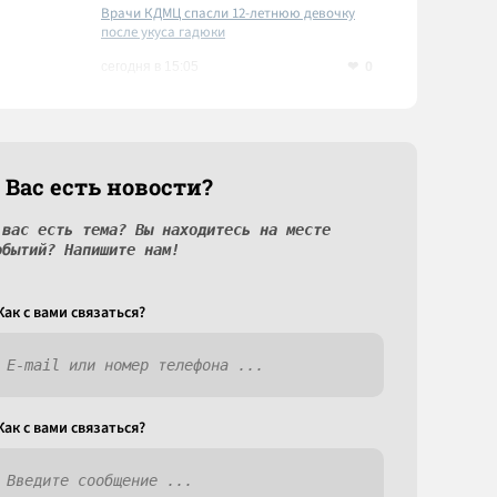
Врачи КДМЦ спасли 12-летнюю девочку
после укуса гадюки
0
сегодня в 15:05
 Вас есть новости?
 вас есть тема? Вы находитесь на месте
обытий? Напишите нам!
Как c вами связаться?
Как c вами связаться?