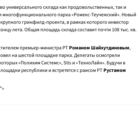
тво универсального склада как продовольственных, так и
и многофункционального парка «Ромекс-Теучежский». Новый
 крупного гринфилд-проекта, в рамках которого инвестор
концу лета. Общая площадь склада составит почти 108 тыс. кв.
стителем премьер-министра РТ
Романом Шайхутдиновым
,
овел на шестой площадке парка. Делегаты осмотрели
оторых «Полихим Системс», Stis и «ТехноЛайн». Будучи в
площадки республики и встретятся с раисом РТ
Рустамом
"»