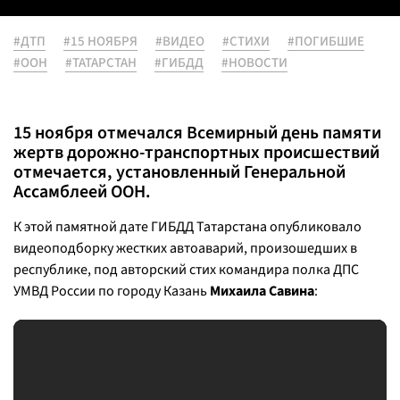
#ДТП
#15 НОЯБРЯ
#ВИДЕО
#СТИХИ
#ПОГИБШИЕ
#ООН
#ТАТАРСТАН
#ГИБДД
#НОВОСТИ
15 ноября отмечался Всемирный день памяти
жертв дорожно-транспортных происшествий
отмечается, установленный Генеральной
Ассамблеей ООН.
К этой памятной дате ГИБДД Татарстана опубликовало
видеоподборку жестких автоаварий, произошедших в
республике, под авторский стих командира полка ДПС
УМВД России по городу Казань
Михаила Савина
: