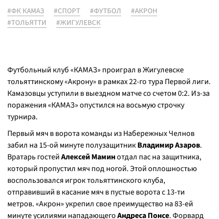
#ФК КАМАЗ
#СПОРТ
#ФУТБОЛ
#АКРОН
#ТОЛЬЯТТИ
#ЖИГУЛЕВСК
Футбольный клуб «КАМАЗ» проиграл в Жигулевске
тольяттинскому «Акрону» в рамках 22-го тура Первой лиги.
Камазовцы уступили в выездном матче со счетом 0:2. Из-за
поражения «КАМАЗ» опустился на восьмую строчку
турнира.
Первый мяч в ворота команды из Набережных Челнов
забил на 15-ой минуте полузащитник
Владимир Азаров
.
Вратарь гостей
Алексей Мамин
отдал пас на защитника,
который пропустил мяч под ногой. Этой оплошностью
воспользовался игрок тольяттинского клуба,
отправивший в касание мяч в пустые ворота с 13-ти
метров. «Акрон» укрепил свое преимущество на 83-ей
минуте усилиями нападающего
Андреса Понсе
. Форвард