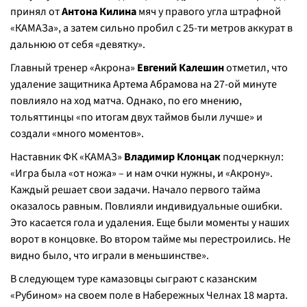
принял от
Антона Килина
мяч у правого угла штрафной
«КАМАЗа», а затем сильно пробил с 25-ти метров аккурат в
дальнюю от себя «девятку».
Главный тренер «Акрона»
Евгений Калешин
отметил, что
удаление защитника Артема Абрамова на 27-ой минуте
повлияло на ход матча. Однако, по его мнению,
тольяттинцы «по итогам двух таймов были лучше» и
создали «много моментов».
Наставник ФК «КАМАЗ»
Владимир Клонцак
подчеркнул:
«Игра была «от ножа» – и нам очки нужны, и «Акрону».
Каждый решает свои задачи. Начало первого тайма
оказалось равным. Повлияли индивидуальные ошибки.
Это касается гола и удаления. Еще были моменты у наших
ворот в концовке. Во втором тайме мы перестроились. Не
видно было, что играли в меньшинстве».
В следующем туре камазовцы сыграют с казанским
«Рубином» на своем поле в Набережных Челнах 18 марта.