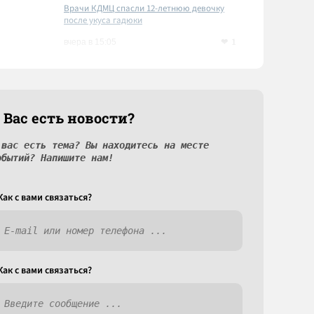
Врачи КДМЦ спасли 12-летнюю девочку
после укуса гадюки
1
вчера в 15:05
 Вас есть новости?
 вас есть тема? Вы находитесь на месте
обытий? Напишите нам!
Как c вами связаться?
Как c вами связаться?