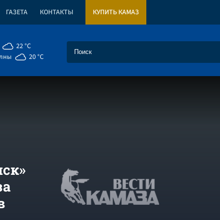
ГАЗЕТА
КОНТАКТЫ
КУПИТЬ КАМАЗ
22 °C
елны
20 °C
нск»
за
ов