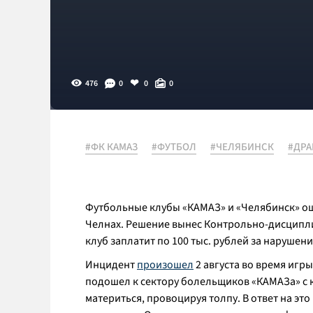
476
0
0
0
#ФК КАМАЗ
#ФУТБОЛ
#ЧЕЛЯБИНСК
#ДРА
Футбольные клубы «КАМАЗ» и «Челябинск» о
Челнах. Решение вынес Контрольно-дисципл
клуб заплатит по 100 тыс. рублей за нарушен
Инцидент
произошел
2 августа во время игр
подошел к сектору болельщиков «КАМАЗа» с 
материться, провоцируя толпу. В ответ на эт