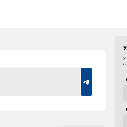
У
У
с