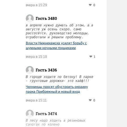
0
вчера в 15:29
Гость 3480
в апреле нужно думать об этом, а в
августе уж осень скоро. само
рассосётся. руководство молодцы.
отработали и решили проблему.
Власти Нижнекамска усилят борьбу с
шумными ночными гонщиками
1
вчера в 15:18
Гость 3436
В городе ходите по бетону! В парке
- грунтовые дорожки- это кайф!!!
Челнинцы просят обустроить окраину
парка Прибрежный и новый вход
0
вчера в 15:11
Гость 3474
В лесу надо ходить в резиновых
сапогах по колено