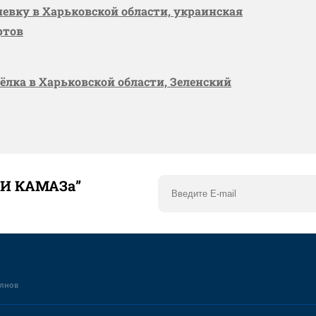
шевку в Харьковской области, украинская
ртов
сёлка в Харьковской области, Зеленский
ТИ КАМАЗа”
елнов