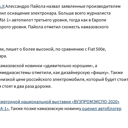
.it
Алессандро Пайола назвал заявленные производителем
лил оснащение электрокара. Больше всего журналиста
Ы-1» автопилот третьего уровня, тогда как в Европе
рого уровня. Пайола отметил схожесть камазовского
, пишет о более высокой, по сравнению с Fiat 500e,
ара.
амазовской новинки «удивительно хорошим», а
имедиасистемы отметили, как дизайнерскую «фишку». Также
 низкой цене российского электромобиля, который будет стои
 стоят в два раза дороже.
VII ежегодной национальной выставки «ВУЗПРОМЭКСПО-2020»
А-1».
Также позже камазовскую новинку
оценил автоблогер