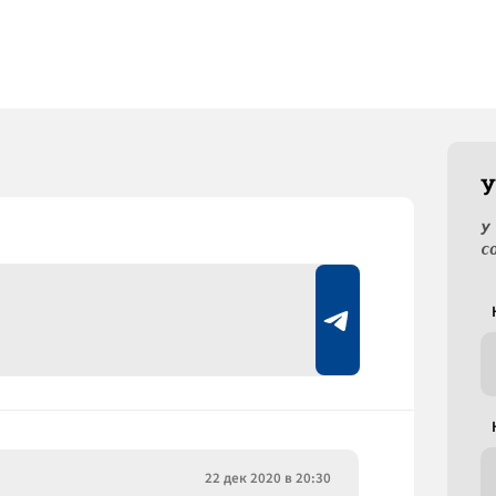
У
У
с
22 дек 2020 в 20:30