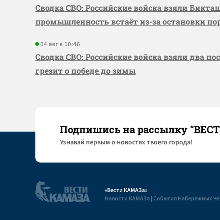
Сводка СВО: Российские войска взяли Бикта
промышленность встаёт из-за остановки по
04 авг в 10:46
Сводка СВО: Российские войска взяли два по
грезит о победе до зимы
Подпишись на рассылку “ВЕС
Узнaвай первым о новостях твоего города!
«Вести КАМАЗа»
Новости КАМАЗа | События Набережных Ч