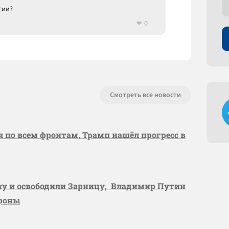
сии?
0
Смотреть все новости
я по всем фронтам, Трамп нашёл прогресс в
вку и освободили Зарницу, Владимир Путин
ороны