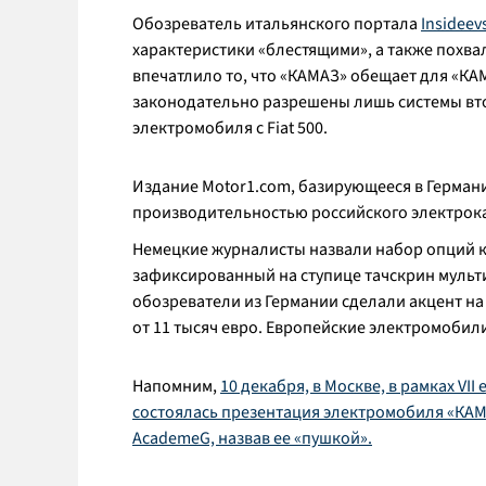
Обозреватель итальянского портала
Insideevs
характеристики «блестящими», а также похва
впечатлило то, что «КАМАЗ» обещает для «КАМ
законодательно разрешены лишь системы вто
электромобиля с Fiat 500.
Издание Motor1.com, базирующееся в Германии
производительностью российского электрок
Немецкие журналисты назвали набор опций к
зафиксированный на ступице тачскрин мульт
обозреватели из Германии сделали акцент на
от 11 тысяч евро. Европейские электромобили
Напомним,
10 декабря, в Москве, в рамках 
состоялась презентация электромобиля «КАМ
AcademeG, назвав ее «пушкой».