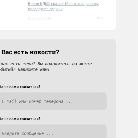
Врачи КДМЦ спасли 12-летнюю девочку
после укуса гадюки
1
вчера в 15:05
 Вас есть новости?
 вас есть тема? Вы находитесь на месте
обытий? Напишите нам!
Как c вами связаться?
Как c вами связаться?