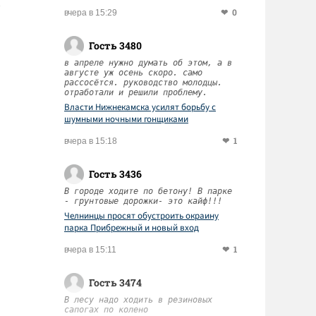
0
вчера в 15:29
Гость 3480
в апреле нужно думать об этом, а в
августе уж осень скоро. само
рассосётся. руководство молодцы.
отработали и решили проблему.
Власти Нижнекамска усилят борьбу с
шумными ночными гонщиками
1
вчера в 15:18
Гость 3436
В городе ходите по бетону! В парке
- грунтовые дорожки- это кайф!!!
Челнинцы просят обустроить окраину
парка Прибрежный и новый вход
1
вчера в 15:11
Гость 3474
В лесу надо ходить в резиновых
сапогах по колено