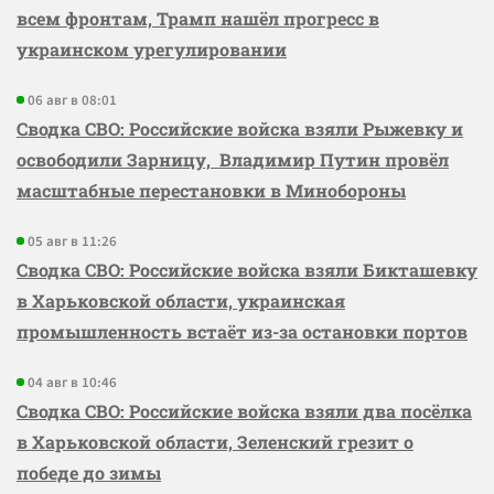
всем фронтам, Трамп нашёл прогресс в
украинском урегулировании
06 авг в 08:01
Сводка СВО: Российские войска взяли Рыжевку и
освободили Зарницу, Владимир Путин провёл
масштабные перестановки в Минобороны
05 авг в 11:26
Сводка СВО: Российские войска взяли Бикташевку
в Харьковской области, украинская
промышленность встаёт из-за остановки портов
04 авг в 10:46
Сводка СВО: Российские войска взяли два посёлка
в Харьковской области, Зеленский грезит о
победе до зимы