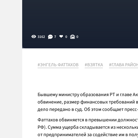
3162
7
0
0
#ЭНГЕЛЬ ФАТТАХОВ
#ВЗЯТКА
#ГЛАВА РАЙО
Бывшему министру образования РТ и главе 
обвинение, размер финансовых требований в 
дело передано в суд. Об этом сообщает пресс
Фаттахов обвиняется в превышении должностны
РФ). Сумма ущерба складывается из нескольких
от предпринимателей за содействие им в по