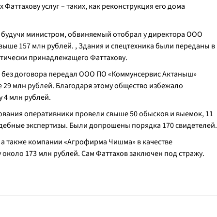
 Фаттахову услуг – таких, как реконструкция его дома
ах, будучи министром, обвиняемый отобрал у директора ООО
ыше 157 млн рублей. , Здания и спецтехника были переданы в
тически принадлежащего Фаттахову.
на без договора передал ООО ПО «Коммунсервис Актаныш»
29 млн рублей. Благодаря этому общество избежало
 4 млн рублей.
дования оперативники провели свыше 50 обысков и выемок, 11
удебные экспертизы. Были допрошены порядка 170 свидетелей.
 а также компании «Агрофирма Чишма» в качестве
 около 173 млн рублей. Сам Фаттахов заключен под стражу.