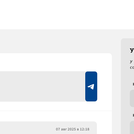
У
У
с
07 авг 2025 в 12:18