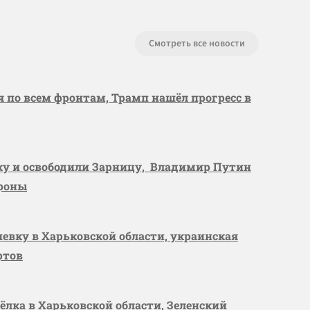
Смотреть все новости
я по всем фронтам, Трамп нашёл прогресс в
вку и освободили Зарницу, Владимир Путин
ороны
шевку в Харьковской области, украинская
ртов
сёлка в Харьковской области, Зеленский