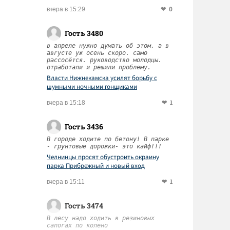
0
вчера в 15:29
Гость 3480
в апреле нужно думать об этом, а в
августе уж осень скоро. само
рассосётся. руководство молодцы.
отработали и решили проблему.
Власти Нижнекамска усилят борьбу с
шумными ночными гонщиками
1
вчера в 15:18
Гость 3436
В городе ходите по бетону! В парке
- грунтовые дорожки- это кайф!!!
Челнинцы просят обустроить окраину
парка Прибрежный и новый вход
1
вчера в 15:11
Гость 3474
В лесу надо ходить в резиновых
сапогах по колено