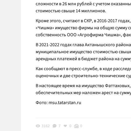
сложности в 26 млн рублей с учетом оказанных
стоимостью свыше 14 миллионов.
Кроме этого, считают в СКР, в 2016-2017 год
«Чишма» имущество фирмы на общую сумму св
собственность ООО «Агрофирма Чишма», фак
В 2021-2022 годах глава Актанышского райо
муниципальное имущество стоимостью свыше 
арендных платежей в бюджет района на сумму
Как сообщают в пресс-службе, в ходе рассле
оценочных и две строительно-технические с
В настоящее время на имущество Фаттаховых,
обеспечительных мер наложен арест на сумму
Фото:
msu.tatarstan.ru
3162
7
0
0