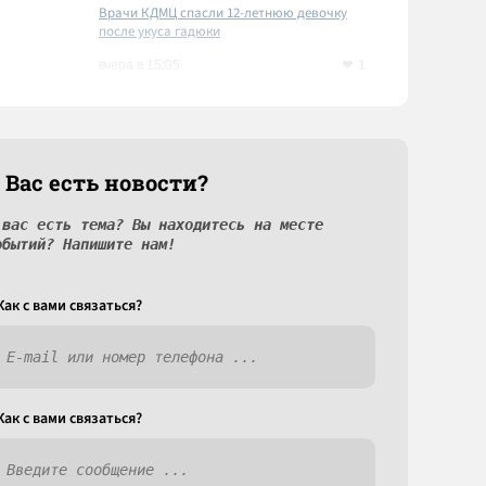
Врачи КДМЦ спасли 12-летнюю девочку
после укуса гадюки
1
вчера в 15:05
 Вас есть новости?
 вас есть тема? Вы находитесь на месте
обытий? Напишите нам!
Как c вами связаться?
Как c вами связаться?