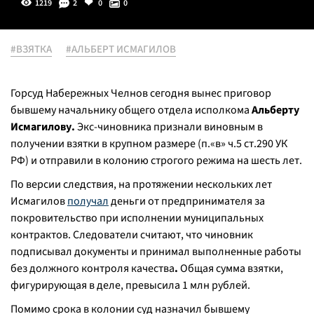
1219
2
0
0
#ВЗЯТКА
#АЛЬБЕРТ ИСМАГИЛОВ
Горсуд Набережных Челнов сегодня вынес приговор
бывшему начальнику общего отдела исполкома
Альберту
Исмагилову.
Экс-чиновника признали виновным в
получении взятки в крупном размере (п.«в» ч.5 ст.290 УК
РФ) и отправили в колонию строгого режима на шесть лет.
По версии следствия, на протяжении нескольких лет
Исмагилов
получал
деньги от предпринимателя за
покровительство при исполнении муниципальных
контрактов. Следователи считают, что чиновник
подписывал документы и принимал выполненные работы
без должного контроля качества
.
Общая сумма взятки,
фигурирующая в деле, превысила 1 млн рублей.
Помимо срока в колонии суд назначил бывшему