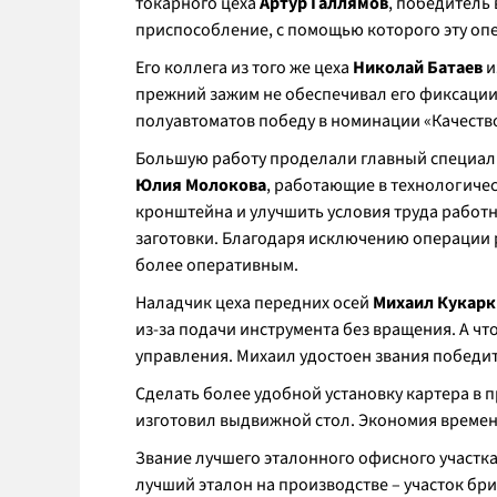
токарного цеха
Артур Галлямов
, победитель
приспособление, с помощью которого эту оп
Его коллега из того же цеха
Николай Батаев
и
прежний зажим не обеспечивал его фиксации
полуавтоматов победу в номинации «Качеств
Большую работу проделали главный специал
Юлия Молокова
, работающие в технологиче
кронштейна и улучшить условия труда работн
заготовки. Благодаря исключению операции р
более оперативным.
Наладчик цеха передних осей
Михаил Кукарк
из-за подачи инструмента без вращения. А чт
управления. Михаил удостоен звания победи
Сделать более удобной установку картера в 
изготовил выдвижной стол. Экономия времен
Звание лучшего эталонного офисного участка
лучший эталон на производстве – участок бри