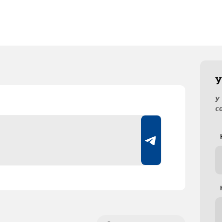
У
У
с