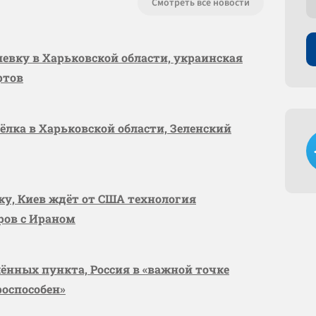
Смотреть все новости
шевку в Харьковской области, украинская
ртов
сёлка в Харьковской области, Зеленский
вку, Киев ждёт от США технология
оров с Ираном
лённых пункта, Россия в «важной точке
роспособен»