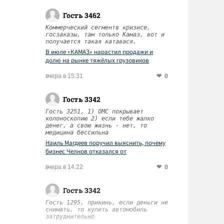
Гость 3462
Коммерческий сегментв кризисе,
госзаказы, там только Камаз, вот и
получается такая катавася.
В июле «КАМАЗ» нарастил продажи и
долю на рынке тяжёлых грузовиков
0
вчера в 15:31
Гость 3342
Гость 3251, 1) ОМС покрывает
колоноскопию 2) если тебе жалко
денег, а свою жизнь - нет, то
медицина бессильна
Наиль Магдеев поручил выяснить, почему
бизнес Челнов отказался от
диспансеризации работников
0
вчера в 14:22
Гость 3342
Гость 1295, прикинь, если деньги не
снимать, то купить автомобиль
затруднительно