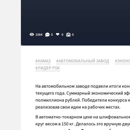
1064
0
0
0
#КАМАЗ
#АВТОМОБИЛЬНЫЙ ЗАВОД
#ЭКОН
#ЛИДЕР PSK
На автомобильном заводе подвели итоги конк
текущего года. Суммарный экономический эф
полмиллиона рублей. Победители конкурса 
реализовав свои идеи на рабочих местах.
В автоматно-токарном цехе на шлифовально
круг весом в 150 кг. Делалось это вручную 