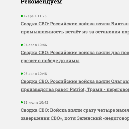
Рекомендуем
вчера в 11:26
Сводка СВО: Российские войска взяли Бикта
промышленность встаёт из-за остановки по
04 авг в 10:46
Сводка СВО: Российские войска взяли два по
грезит о победе до зимы
03 авг в 10:48
Сводка СВО: Российские войска взяли Ольго
производства ракет Patriot, Трамп - перегов
31 июл в 10:42
Сводка СВО: Войска взяли сразу четыре насе
завершения СВО», хотя Зеленский «недогово