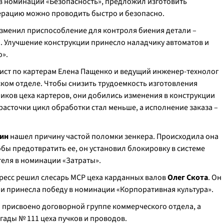
 в номинации «Безопасность», предложил изготовить
ерацию можно проводить быстро и безопасно.
зменил приспособление для контроля биения детали –
. Улучшение конструкции принесло наладчику автоматов и
о».
ист по картерам Елена Пащенко и ведущий инженер-технолог
ском отделе. Чтобы снизить трудоемкость изготовления
иков цеха картеров, они добились изменения в конструкции
асточки цикл обработки стал меньше, а исполнение заказа –
ин
нашел причину частой поломки зенкера. Происходила она
обы предотвратить ее, он установил блокировку в системе
теля в номинации «Затраты».
пресс решил слесарь МСР цеха карданных валов
Олег Скота
. Он
и принесла победу в номинации «Корпоративная культура».
 присвоено договорной группе коммерческого отдела, а
гады № 111 цеха пучков и проводов.