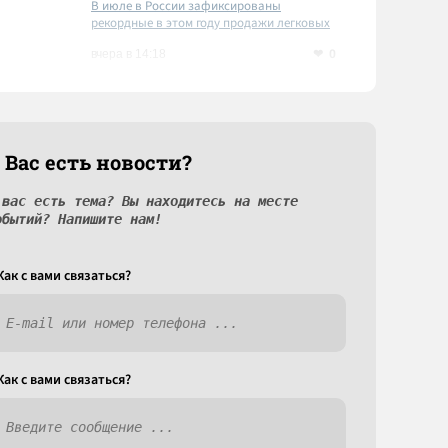
В июле в России зафиксированы
рекордные в этом году продажи легковых
автомобилей
0
вчера в 14:18
 Вас есть новости?
 вас есть тема? Вы находитесь на месте
обытий? Напишите нам!
Как c вами связаться?
Как c вами связаться?