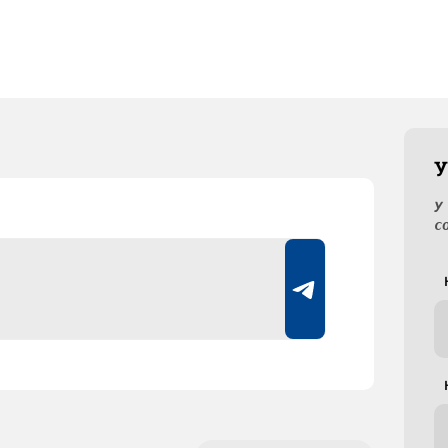
У
У
с