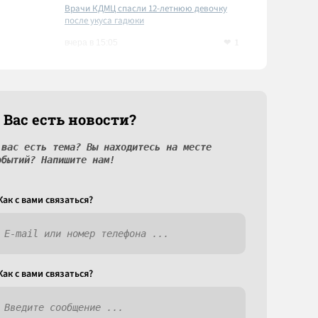
Врачи КДМЦ спасли 12-летнюю девочку
после укуса гадюки
1
вчера в 15:05
 Вас есть новости?
 вас есть тема? Вы находитесь на месте
обытий? Напишите нам!
Как c вами связаться?
Как c вами связаться?