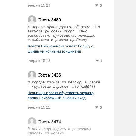
0
вчера в 15:29
Гость 3480
в апреле нужно думать об этом, а в
августе уж осень скоро. само
рассосётся. руководство молодцы.
отработали и решили проблему.
Власти Нижнекамска усилят борьбу с
шумными ночными гонщиками
1
вчера в 15:18
Гость 3436
В городе ходите по бетону! В парке
- грунтовые дорожки- это кайф!!!
Челнинцы просят обустроить окраину
парка Прибрежный и новый вход
0
вчера в 15:11
Гость 3474
В лесу надо ходить в резиновых
сапогах по колено