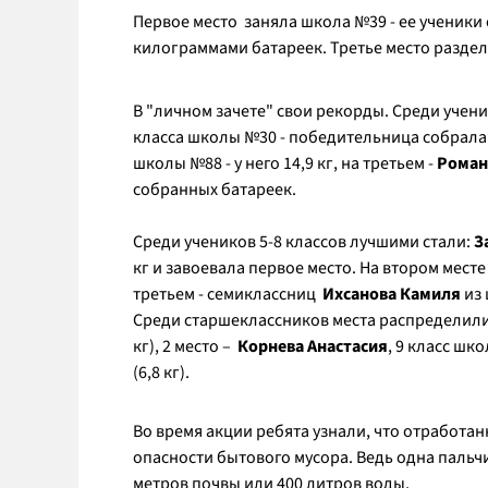
Первое место заняла школа №39 - ее ученики с
килограммами батареек. Третье место раздел
В "личном зачете" свои рекорды. Среди учен
класса школы №30 - победительница собрала 1
школы №88 - у него 14,9 кг, на третьем -
Роман
собранных батареек.
Среди учеников 5-8 классов лучшими стали:
З
кг и завоевала первое место. На втором месте
третьем - семиклассниц
Ихсанова Камиля
из 
Среди старшеклассников места распределилис
кг), 2 место –
Корнева Анастасия
, 9 класс шко
(6,8 кг).
Во время акции ребята узнали, что отработан
опасности бытового мусора. Ведь одна пальч
метров почвы или 400 литров воды.