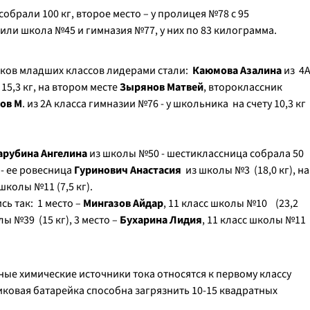
обрали 100 кг, второе место – у пролицея №78 с 95
или школа №45 и гимназия №77, у них по 83 килограмма.
иков младших классов лидерами стали:
Каюмова Азалина
из 4
5,3 кг, на втором месте
Зырянов Матвей
, второклассник
ов М
. из 2А класса гимназии №76 - у школьника на счету 10,3 кг
арубина Ангелина
из школы №50 - шестиклассница собрала 50
 - ее ровесница
Гуринович Анастасия
из школы №3 (18,0 кг), на
школы №11 (7,5 кг).
ь так: 1 место –
Мингазов Айдар
, 11 класс школы №10 (23,2
лы №39 (15 кг), 3 место –
Бухарина Лидия
, 11 класс школы №11
ные химические источники тока относятся к первому классу
иковая батарейка способна загрязнить 10-15 квадратных