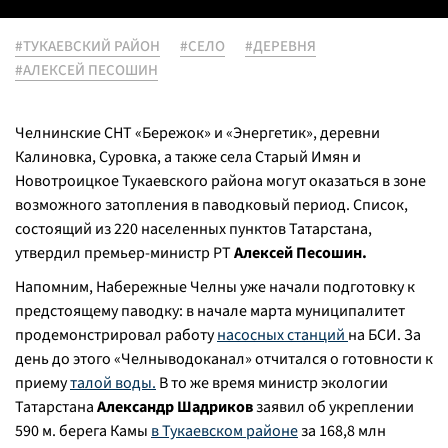
#ТУКАЕВСКИЙ РАЙОН
#СЕЛО
#ДЕРЕВНЯ
#АЛЕКСЕЙ ПЕСОШИН
Челнинские СНТ «Бережок» и «Энергетик», деревни
Калиновка, Суровка, а также села Старый Имян и
Новотроицкое Тукаевского района могут оказаться в зоне
возможного затопления в паводковый период. Список,
состоящий из 220 населенных пунктов Татарстана,
утвердил премьер-министр РТ
Алексей Песошин.
Напомним, Набережные Челны уже начали подготовку к
предстоящему паводку: в начале марта муниципалитет
продемонстрировал работу
насосных станций
на БСИ. За
день до этого «Челныводоканал» отчитался о готовности к
приему
талой воды.
В то же время министр экологии
Татарстана
Александр Шадриков
заявил об укреплении
590 м. берега Камы
в Тукаевском районе
за 168,8 млн