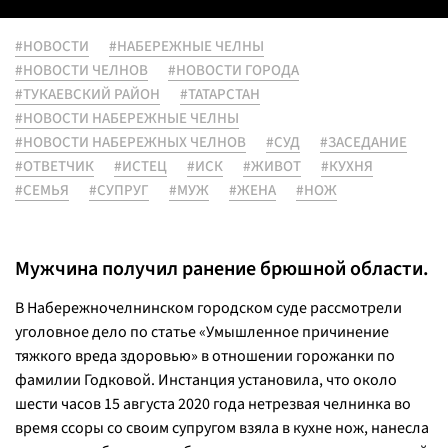
#НОВОСТИ
#НАБЕРЕЖНЫЕ ЧЕЛНЫ
#НОВОСТИ ЧЕЛНОВ
#НОВОСТИ ГОРОДА
#ТУКАЕВСКИЙ РАЙОН
#ТАТАРСТАН
#НОВОСТИ НАБЕРЕЖНЫЕ ЧЕЛНЫ
#НОВОСТИ НАБЕРЕЖНЫХ ЧЕЛНОВ
#СУД
#ЗАСЕДАНИЕ
#ОТВЕТЧИК
#ИСТЕЦ
#ИСК
#ЖИВОТ
#КУХНЯ
#СЕМЬЯ
#СУПРУГ
#МУЖ
#ЖЕНА
#НОЖ
Мужчина получил ранение брюшной области.
В Набережночелнинском городском суде рассмотрели
уголовное дело по статье «Умышленное причинение
тяжкого вреда здоровью» в отношении горожанки по
фамилии Годковой.
Инстанция установила, что около
шести часов 15 августа 2020 года нетрезвая челнинка во
время ссоры со своим супругом взяла в кухне нож, нанесла