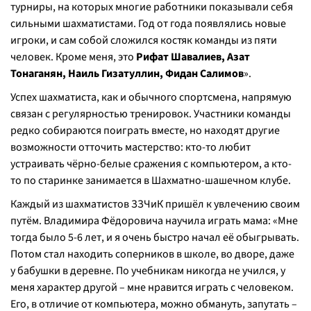
турниры, на которых многие работники показывали себя
сильными шахматистами. Год от года появлялись новые
игроки, и сам собой сложился костяк команды из пяти
человек. Кроме меня, это
Рифат Шавалиев, Азат
Тонаганян, Наиль Гизатуллин, Фидан Салимов
».
Успех шахматиста, как и обычного спортсмена, напрямую
связан с регулярностью тренировок. Участники команды
редко собираются поиграть вместе, но находят другие
возможности отточить мастерство: кто-то любит
устраивать чёрно-белые сражения с компьютером, а кто-
то по старинке занимается в Шахматно-шашечном клубе.
Каждый из шахматистов ЗЗЧиК пришёл к увлечению своим
путём. Владимира Фёдоровича научила играть мама: «Мне
тогда было 5-6 лет, и я очень быстро начал её обыгрывать.
Потом стал находить соперников в школе, во дворе, даже
у бабушки в деревне. По учебникам никогда не учился, у
меня характер другой – мне нравится играть с человеком.
Его, в отличие от компьютера, можно обмануть, запутать –