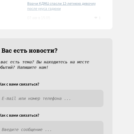
Врачи КДМЦ спасли 12-летнюю девочку
после укуса гадюки
1
07 авг в 15:05
 Вас есть новости?
 вас есть тема? Вы находитесь на месте
обытий? Напишите нам!
Как c вами связаться?
Как c вами связаться?