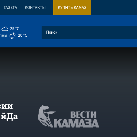
ГАЗЕТА
КОНТАКТЫ
КУПИТЬ КАМАЗ
25 °C
елны
20 °C
сии
АйДа