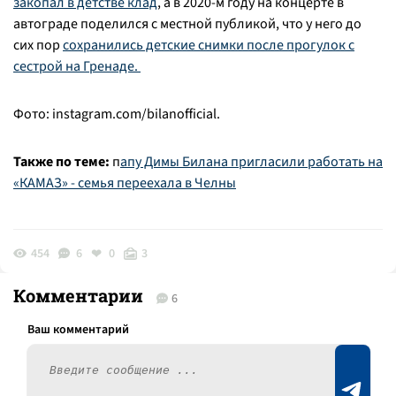
закопал в детстве клад
, а в 2020-м году на концерте в
автограде поделился с местной публикой, что у него до
сих пор
сохранились детские снимки после прогулок с
сестрой на Гренаде.
Фото: instagram.com/bilanofficial.
Также по теме:
п
апу Димы Билана пригласили работать на
«КАМАЗ» - семья переехала в Челны
454
6
0
3
Комментарии
6