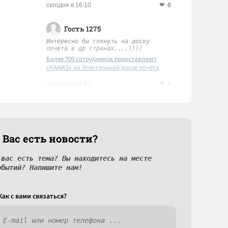
0
сегодня в 16:10
Гость 1275
Интересно бы глянуть на доску
почета в др странах....))))
Более 700 сотрудников представляют
«КАМАЗ» на Электронной доске почёта
Татарстана
0
сегодня в 16:01
 Вас есть новости?
 вас есть тема? Вы находитесь на месте
обытий? Напишите нам!
Как c вами связаться?