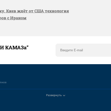
вку, Киев ждёт от США технология
оров с Ираном
ТИ КАМАЗа”
елнов
Развернуть