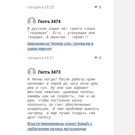
0
сегодня в 16:25
Гость 3474
В русском языке нет такого слова
"тонувшая". Есть - утонувшая или
тонущая. А мальчик - герой!!!
Школьник из Челнов спас тонувшую в
озере девочку
0
сегодня в 16:17
Гость 3473
А Челны когда? После работы прям
начинают и порой до часу ночи шум,
рев и гул. Ну или как вариант
жесткие лежачие, шумовые полосы,
камеры как на скорость, так и на
шум, чтобы постоянно казну
пополнять за счет обеспеченных
владельцев. В чем проблема выехать
загород, а еще лучше создать там
дрэг-полосу.
Власти Нижнекамска усилят борьбу с
любителями ночных мотозаездов