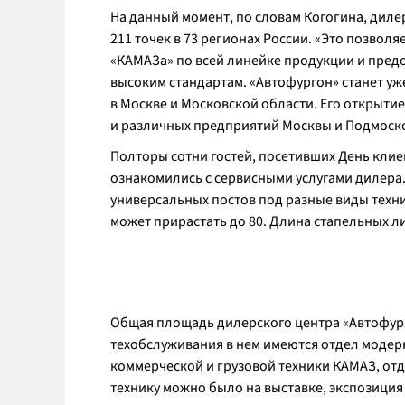
На данный момент, по словам Когогина, дил
211 точек в 73 регионах России. «Это позво
«КАМАЗа» по всей линейке продукции и пред
высоким стандартам. «Автофургон» станет 
в Москве и Московской области. Его открыти
и различных предприятий Москвы и Подмосков
Полторы сотни гостей, посетивших День кли
ознакомились с сервисными услугами дилера. 
универсальных постов под разные виды техни
может прирастать до 80. Длина стапельных ли
Общая площадь дилерского центра «Автофургон
техобслуживания в нем имеются отдел модер
коммерческой и грузовой техники КАМАЗ, отде
технику можно было на выставке, экспозиция