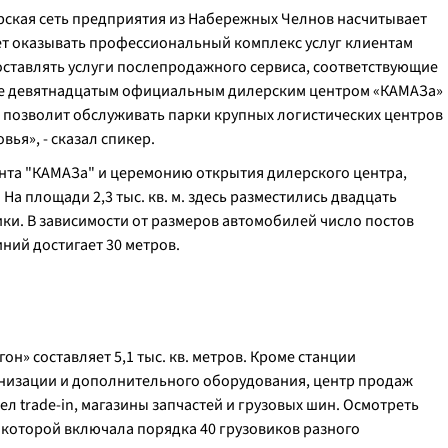
ерская сеть предприятия из Набережных Челнов насчитывает
ляет оказывать профессиональный комплекс услуг клиентам
оставлять услуги послепродажного сервиса, соответствующие
уже девятнадцатым официальным дилерским центром «КАМАЗа»
е позволит обслуживать парки крупных логистических центров
ья», - сказал спикер.
ента "КАМАЗа" и церемонию открытия дилерского центра,
На площади 2,3 тыс. кв. м. здесь разместились двадцать
ки. В зависимости от размеров автомобилей число постов
ний достигает 30 метров.
» составляет 5,1 тыс. кв. метров. Кроме станции
низации и дополнительного оборудования, центр продаж
л trade-in, магазины запчастей и грузовых шин. Осмотреть
 которой включала порядка 40 грузовиков разного