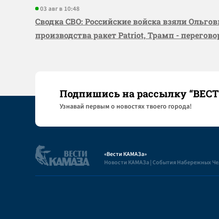
03 авг в 10:48
Сводка СВО: Российские войска взяли Ольго
производства ракет Patriot, Трамп - перегов
Подпишись на рассылку “ВЕС
Узнaвай первым о новостях твоего города!
«Вести КАМАЗа»
Новости КАМАЗа | События Набережных Ч
Полезная информация