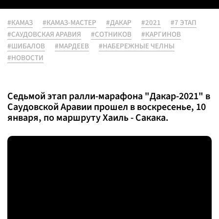
#КАМАЗ
#КАМАЗ-МАСТЕР
#ДАКАР
#2021
#7 ЭТАП
#САУДОВСКАЯ АРАВИЯ
#СОТНИКОВ
#КАРГИНОВ
#ШИБАЛОВ
#МАРДЕЕВ
#НАБЕРЕЖНЫЕ ЧЕЛНЫ
#НОВОСТИ
Седьмой этап ралли-марафона "Дакар-2021" в
Саудовской Аравии прошел в воскресенье, 10
января, по маршруту Хаиль - Сакака.