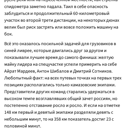
спидометра заметно падала. Таил в себе опасность
заблудиться и продолжительный 60-километровый
участок во второй трети дистанции, на некоторых дюнах
велик был риск застрять или вовсе положить машину на
бок.
Всё это оказалось посильной задачей для грузовиков в
синей ливрее, которые двигались друг за другом и
показывали лучшее время до самого финиша: желтую
майку лидера на спецучастке успели примерить на себе
Айрат Мардеев, Антон Шибалов и Дмитрий Сотников.
Любопытный факт: на всех путевых точках на первых трех
позициях располагались только камазовские экипажи.
Представители других команд старались удержаться в
высоком темпе возглавлявших общий зачет россиян, но
постепенно отставание росло и росло. И если на отметке
148 км первый и девятый экипажи разделяли девять с
небольшим минут, то на 358 км показатель достиг 23 с
половиной минут.