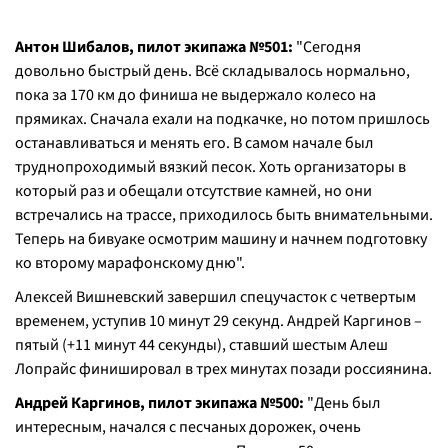
Антон Шибалов, пилот экипажа №501:
"Сегодня
довольно быстрый день. Всё складывалось нормально,
пока за 170 км до финиша не выдержало колесо на
прямиках. Сначала ехали на подкачке, но потом пришлось
останавливаться и менять его. В самом начале был
труднопроходимый вязкий песок. Хоть организаторы в
который раз и обещали отсутствие камней, но они
встречались на трассе, приходилось быть внимательными.
Теперь на бивуаке осмотрим машину и начнем подготовку
ко второму марафонскому дню".
Алексей Вишневский завершил спецучасток с четвертым
временем, уступив 10 минут 29 секунд. Андрей Каргинов –
пятый (+11 минут 44 секунды), ставший шестым Алеш
Лопрайс финишировал в трех минутах позади россиянина.
Андрей Каргинов, пилот экипажа №500:
"День был
интересным, начался с песчаных дорожек, очень