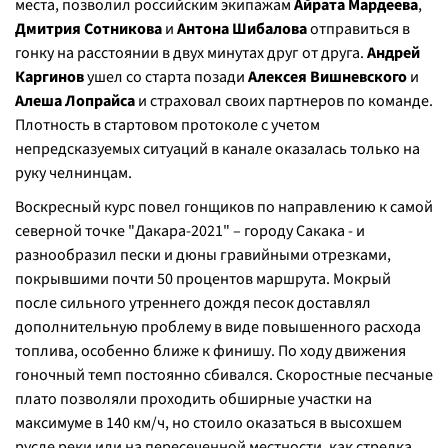
места, позволил российским экипажам
Айрата Мардеева
,
Дмитрия Сотникова
и
Антона Шибалова
отправиться в
гонку на расстоянии в двух минутах друг от друга.
Андрей
Каргинов
ушел со старта позади
Алексея Вишневского
и
Алеша Лопрайса
и страховал своих партнеров по команде.
Плотность в стартовом протоколе с учетом
непредсказуемых ситуаций в канале оказалась только на
руку челнинцам.
Воскресный курс повел гонщиков по направлению к самой
северной точке "Дакара-2021" – городу Сакака - и
разнообразил пески и дюны гравийными отрезками,
покрывшими почти 50 процентов маршрута. Мокрый
после сильного утреннего дождя песок доставлял
дополнительную проблему в виде повышенного расхода
топлива, особенно ближе к финишу. По ходу движения
гоночный темп постоянно сбивался. Скоростные песчаные
плато позволяли проходить обширные участки на
максимуме в 140 км/ч, но стоило оказаться в высохшем
русле реки или на пересеченной местности, как стрелка