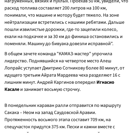
нагруженных, вязких и пухлых. Проехав 50 км, увидели, что
расход топлива составляет 200 литров на 100 км,
понимали, что машине и мотору будет тяжело. На зоне
нейтрализации встретились с нашими ребятами. Дальше
пошли извилистые дорожки, где-то зацепили колесо,
ехали на подкачке и за 30 км до финиша остановились и
поменяли. Машину до бивуака довезли исправной".
В общем зачете команда "КАМАЗ-мастер" упрочила
лидерство. Поднявшийся на четвертое место Алеш
Лопрайс уступает Дмитрию Сотникову более 80 минут, от
идущего третьим Айрата Мардеева чеха разделяют 16 с
лишним минут. Андрей Каргинов опередил
Игнасио
Касале
и занимает восьмую строчку.
В понедельник караван ралли отправится по маршруту
Сакака – Неом на запад Саудовской Аравии.
Протяженность восьмого этапа составит 709 км, на
спецучасток придутся 375 км. Пески и камни вместе с