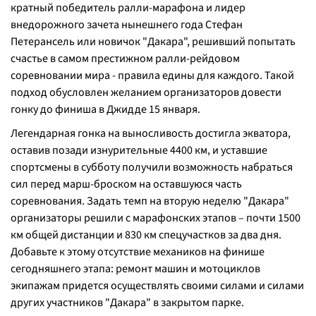
кратный победитель ралли-марафона и лидер
внедорожного зачета нынешнего года Стефан
Петерансель или новичок "Дакара", решивший попытать
счастье в самом престижном ралли-рейдовом
соревновании мира - правила едины для каждого. Такой
подход обусловлен желанием организаторов довести
гонку до финиша в Джидде 15 января.
Легендарная гонка на выносливость достигла экватора,
оставив позади изнурительные 4400 км, и уставшие
спортсмены в субботу получили возможность набраться
сил перед марш-броском на оставшуюся часть
соревнования. Задать темп на вторую неделю "Дакара"
организаторы решили с марафонских этапов – почти 1500
км общей дистанции и 830 км спецучастков за два дня.
Добавьте к этому отсутствие механиков на финише
сегодняшнего этапа: ремонт машин и мотоциклов
экипажам придется осуществлять своими силами и силами
других участников "Дакара" в закрытом парке.