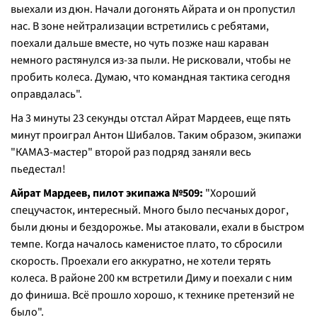
выехали из дюн. Начали догонять Айрата и он пропустил
нас. В зоне нейтрализации встретились с ребятами,
поехали дальше вместе, но чуть позже наш караван
немного растянулся из-за пыли. Не рисковали, чтобы не
пробить колеса. Думаю, что командная тактика сегодня
оправдалась".
На 3 минуты 23 секунды отстал Айрат Мардеев, еще пять
минут проиграл Антон Шибалов. Таким образом, экипажи
"КАМАЗ-мастер" второй раз подряд заняли весь
пьедестал!
Айрат Мардеев, пилот экипажа №509:
"Хороший
спецучасток, интересный. Много было песчаных дорог,
были дюны и бездорожье. Мы атаковали, ехали в быстром
темпе. Когда началось каменистое плато, то сбросили
скорость. Проехали его аккуратно, не хотели терять
колеса. В районе 200 км встретили Диму и поехали с ним
до финиша. Всё прошло хорошо, к технике претензий не
было".