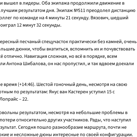
 и вышел в лидеры. Оба экипажа продолжили движение в
 лучшим результатом дня. Экипаж №511 преодолел дистанцию
 коллег по команде на 4 минуты 21 секунду. Вязович, шедший
оиграл 12 минут 32 секунды.
ересный песчаный спецучасток практически без камней, очень
льшие дюнки, чтобы вкатиться, вспомнить их и почувствовать
ё отлично. Навигация сложная, но всё в порядке, всем
и Антона Шибалова, он нас пропустил, и так вдвоем доехали
 время (+14:46). Шестой гоночный день, несмотря на свою
ным по результатам: Янус ван Кастерен уступил 15 с
Лопрайс – 22.
овольны результатом, несмотря на небольшие проблемы в
потери относительно других участников. Рады, что наступил
результат. Сегодня пошло разнообразие маршрута, почти не
сокие и несложные дюны интересные по своей конфигурации.