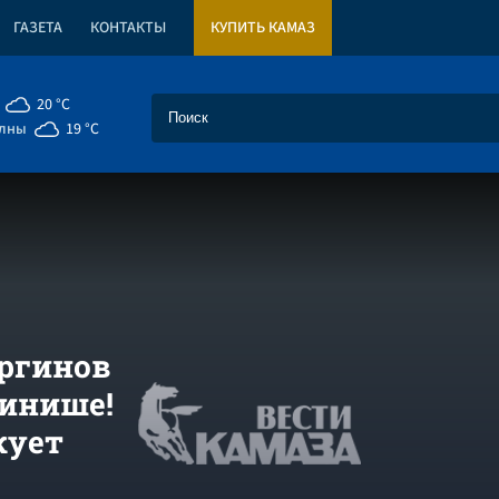
ГАЗЕТА
КОНТАКТЫ
КУПИТЬ КАМАЗ
20 °C
елны
19 °C
аргинов
финише!
кует