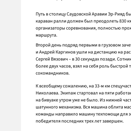
Путь в столицу Саудовской Аравии Эр-Рияд 
караван ралли должен был преодолеть 830 км,
организаторы соревнования, полностью про
маршрута.
Второй день подряд первыми в грузовом зач
и Андрей Каргинов ушли на дистанцию на рас
Сергей Вязович – в 30 секундах позади. Сотн
более двух часов, взял на себя роль быстрой
сокомандников.
К всеобщему сожалению, на 33-м км спецучас
Николаева. Экипаж стартовал на пяти работа
на бивуаке утром уже не было. Из нижней час
шатунного механизма. Вся машина облита мас
команды направило машину техпомощи для эв
победителя последних трех лет завершен.