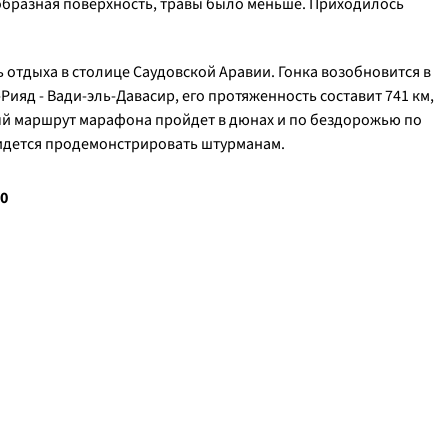
ообразная поверхность, травы было меньше. Приходилось
ь отдыха в столице Саудовской Аравии. Гонка возобновится в
ияд - Вади-эль-Давасир, его протяженность составит 741 км,
ый маршрут марафона пройдет в дюнах и по бездорожью по
ридется продемонстрировать штурманам.
10