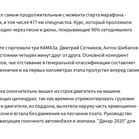
был самым продолжительным с момента старта марафона –
 в том числе 477 км спецучастка. Курс, который проложили
ходил через пески и дюны, покрывающие 90% сегодняшнего
ете стартовали три КАМАЗа. Дмитрий Сотников, Антон Шибалов
стоянии четырех минут друг от друга. Основной конкурент
иков, чье отставание в генеральной классификации составляет
 технички и на первых километрах этапа пропустил вперед свои
тка окончательно вышел из строя двигатель на машине
ющих цилиндрах, так как времени отремонтировать грузовик
ти двигателя, из поддона, вылетела наружу часть кривошипно-
лом и встала без движения на песчаном плато. Руководство
акуации гоночного автомобиля и экипажа. "Дакар-2020" для