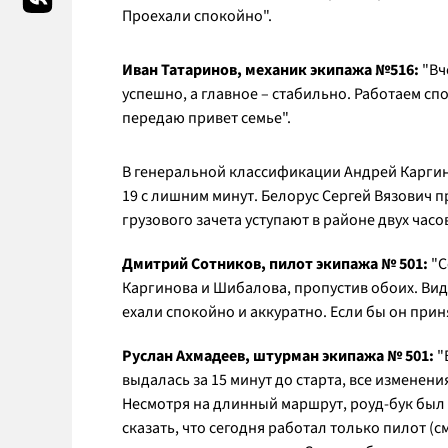
Проехали спокойно".
Иван Татаринов, механик экипажа №516:
"Вч
успешно, а главное – стабильно. Работаем сп
передаю привет семье".
В генеральной классификации Андрей Карги
19 с лишним минут. Белорус Сергей Вязович 
грузового зачета уступают в районе двух часо
Дмитрий Сотников, пилот экипажа № 501:
"С
Каргинова и Шибалова, пропустив обоих. Виде
ехали спокойно и аккуратно. Если бы он прин
Руслан Ахмадеев, штурман экипажа № 501:
"
выдалась за 15 минут до старта, все изменен
Несмотря на длинный маршрут, роуд-бук был 
сказать, что сегодня работал только пилот (