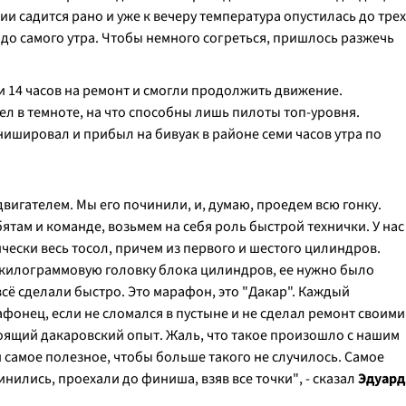
ии садится рано и уже к вечеру температура опустилась до трех
 до самого утра. Чтобы немного согреться, пришлось разжечь
 14 часов на ремонт и смогли продолжить движение.
л в темноте, на что способны лишь пилоты топ-уровня.
ишировал и прибыл на бивуак в районе семи часов утра по
вигателем. Мы его починили, и, думаю, проедем всю гонку.
там и команде, возьмем на себя роль быстрой технички. У нас
чески весь тосол, причем из первого и шестого цилиндров.
0-килограммовую головку блока цилиндров, ее нужно было
 всё сделали быстро. Это марафон, это "Дакар". Каждый
афонец, если не сломался в пустыне и не сделал ремонт своими
стоящий дакаровский опыт. Жаль, что такое произошло с нашим
и самое полезное, чтобы больше такого не случилось. Самое
чинились, проехали до финиша, взяв все точки"
, - сказал
Эдуард