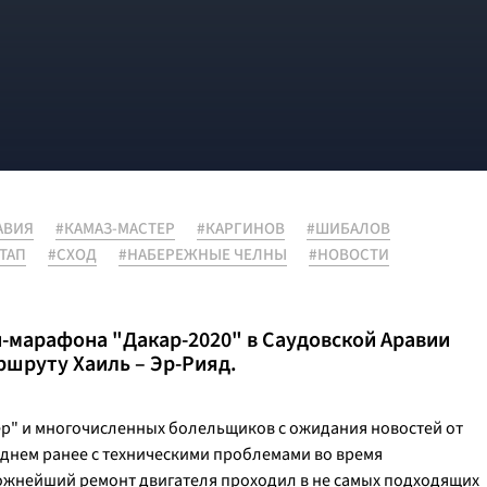
АВИЯ
#КАМАЗ-МАСТЕР
#КАРГИНОВ
#ШИБАЛОВ
ЭТАП
#СХОД
#НАБЕРЕЖНЫЕ ЧЕЛНЫ
#НОВОСТИ
-марафона "Дакар-2020" в Саудовской Аравии
ршруту Хаиль – Эр-Рияд.
р" и многочисленных болельщиков с ожидания новостей от
 днем ранее с техническими проблемами во время
ложнейший ремонт двигателя проходил в не самых подходящих