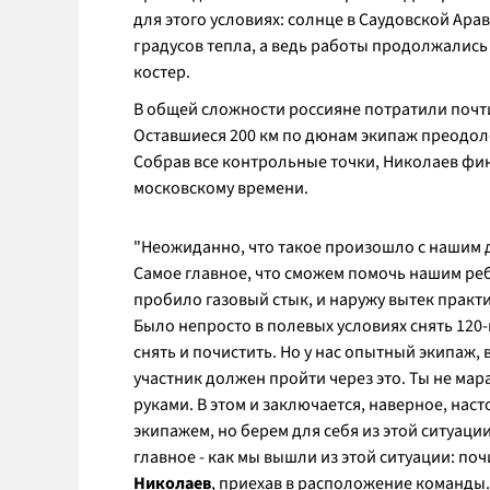
для этого условиях: солнце в Саудовской Арав
градусов тепла, а ведь работы продолжались
костер.
В общей сложности россияне потратили почти
Оставшиеся 200 км по дюнам экипаж преодоле
Собрав все контрольные точки, Николаев фин
московскому времени.
"Неожиданно, что такое произошло с нашим д
Самое главное, что сможем помочь нашим ребя
пробило газовый стык, и наружу вытек практи
Было непросто в полевых условиях снять 12
снять и почистить. Но у нас опытный экипаж,
участник должен пройти через это. Ты не мар
руками. В этом и заключается, наверное, на
экипажем, но берем для себя из этой ситуаци
главное - как мы вышли из этой ситуации: по
Николаев
, приехав в расположение команды.