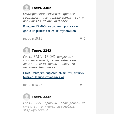
Гость 3462
Коммерческий сегментв кризисе,
госзаказы, там только Камаз, вот и
получается такая катавася.
В июле «КАМАЗ» нарастил продажи и
долю на рынке тяжёлых грузовиков
0
вчера в 15:31
Гость 3342
х
Гость 3251, 1) ОМС покрывает
колоноскопию 2) если тебе жалко
денег, а свою жизнь - нет, то
медицина бессильна
Наиль Магдеев поручил выяснить, почему
бизнес Челнов отказался от
диспансеризации работников
0
вчера в 14:22
Гость 3342
Гость 1295, прикинь, если деньги не
снимать, то купить автомобиль
затруднительно