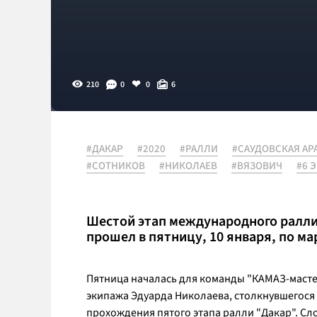
210
0
0
6
#ДАКАР
#2020
#РАЛЛИ
#САУДОВСКАЯ АР
#СОТНИКОВ
#НИКОЛАЕВ
#ВЯЗОВИЧ
#6 
Шестой этап международного ралли
прошел в пятницу, 10 января, по ма
Пятница началась для команды "КАМАЗ-масте
экипажа Эдуарда Николаева, столкнувшегося
прохождения пятого этапа ралли "Дакар". С