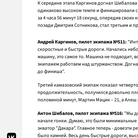
К середине этапа Каргинов догнал Шибалова
одинаково высоком темпе и финишировали с
за 4 часа 56 минут 18 секунд, опередив своих
позади Дмитрия Сотникова, стал третьим и пр
Андрей Каргинов, пилот экипажа №511:
"Инт
скоростные и быстрые дороги. Начались небо
машину, это самое то. Машина не подводит, вс
экипажем работаем над штурманством. Догнал
до финиша".
Третий камазовский экипаж показал четвертое
продолжительность, получился довольно плот
половиной минут, Мартин Мацик – 21, а Алеш 
Антон Шибалов, пилот экипажа №516:
"Мы д
начале гонки. Думаю, это были минимальные 
экватор "Дакара". Главное теперь - довезти 
было камней. Весь день быстрые дороги, вы