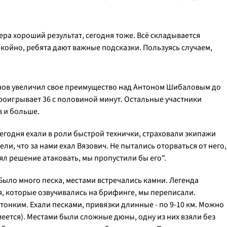
ера хороший результат, сегодня тоже. Всё складывается
окойно, ребята дают важные подсказки. Пользуясь случаем,
нов увеличил свое преимущество над Антоном Шибаловым до
проигрывает 36 с половиной минут. Остальные участники
в и больше.
егодня ехали в роли быстрой технички, страховали экипажи
ли, что за нами ехал Вязович. Не пытались оторваться от него,
ял решение атаковать, мы пропустили бы его".
Было много песка, местами встречались камни. Легенда
ия, которые озвучивались на брифинге, мы переписали.
тонким. Ехали песками, привязки длинные - по 9-10 км. Можно
смеется). Местами были сложные дюны, одну из них взяли без