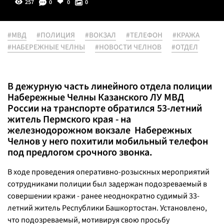
257
0
0
0
#МВД
#ПОЛИЦИЯ
#ВОКЗАЛ
#ТЕЛЕФОН
#КРАЖА
#НАБЕРЕЖНЫЕ ЧЕЛНЫ
#НОВОСТИ ЧЕЛНОВ
#ОТДЕЛ
В дежурную часть линейного отдела полиции
Набережные Челны Казанского ЛУ МВД
России на транспорте обратился 53-летний
житель Пермского края - на
железнодорожном вокзале Набережных
Челнов у него похитили мобильный телефон
под предлогом срочного звонка.
В ходе проведения оперативно-розыскных мероприятий
сотрудниками полиции был задержан подозреваемый в
совершении кражи - ранее неоднократно судимый 33-
летний житель Республики Башкортостан. Установлено,
что подозреваемый, мотивируя свою просьбу