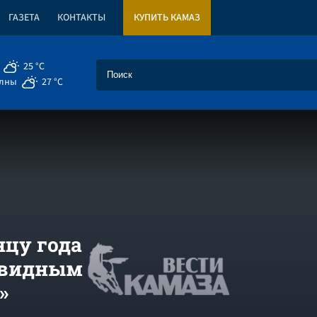
ГАЗЕТА
КОНТАКТЫ
КУПИТЬ КАМАЗ
25 °C
елны
27 °C
нцу года
овидным
»