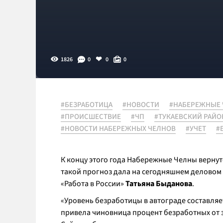
1826
0
0
0
#БЕЗРАБОТИЦА
#НОВОСТИ
#НАБЕРЕЖНЫЕ
#ПРОИСШЕСТВИЕ
#ЧП
#ТУКАЕВСКИЙ РАЙО
#НОВОСТИ НАБЕРЕЖНЫХ ЧЕЛНОВ
#УЧЕТ
#
К концу этого года Набережные Челны вернут
такой прогноз дала на сегодняшнем деловом
«Работа в России»
Татьяна Быданова
.
«
Уровень безработицы в автограде составляет 
привела чиновница процент безработных от э