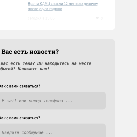
Врачи КДМЦ спасли 12-летнюю девочку
после укуса гадюки
0
сегодня в 15:05
 Вас есть новости?
 вас есть тема? Вы находитесь на месте
обытий? Напишите нам!
Как c вами связаться?
Как c вами связаться?