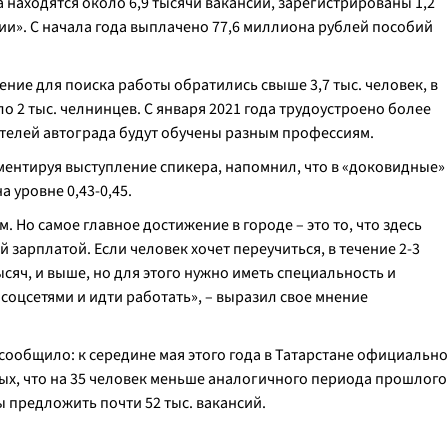
 находятся около 6,9 тысячи вакансий, зарегистрированы 1,2
ии». С начала года выплачено 77,6 миллиона рублей пособий
ение для поиска работы обратились свыше 3,7 тыс. человек, в
 2 тыс. челнинцев. С января 2021 года трудоустроено более
жителей автограда будут обучены разным профессиям.
ментируя выступление спикера, напомнил, что в «доковидные»
 уровне 0,43-0,45.
 Но самое главное достижение в городе – это то, что здесь
й зарплатой. Если человек хочет переучиться, в течение 2-3
ысяч, и выше, но для этого нужно иметь специальность и
 соцсетями и идти работать
», – выразил свое мнение
 сообщило: к середине мая этого года в Татарстане официально
ых, что на 35 человек меньше аналогичного периода прошлого
ы предложить почти 52 тыс. вакансий.