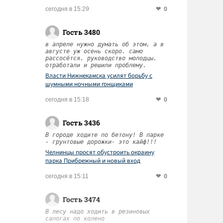
0
сегодня в 15:29
Гость 3480
в апреле нужно думать об этом, а в
августе уж осень скоро. само
рассосётся. руководство молодцы.
отработали и решили проблему.
Власти Нижнекамска усилят борьбу с
шумными ночными гонщиками
0
сегодня в 15:18
Гость 3436
В городе ходите по бетону! В парке
- грунтовые дорожки- это кайф!!!
Челнинцы просят обустроить окраину
парка Прибрежный и новый вход
0
сегодня в 15:11
Гость 3474
В лесу надо ходить в резиновых
сапогах по колено