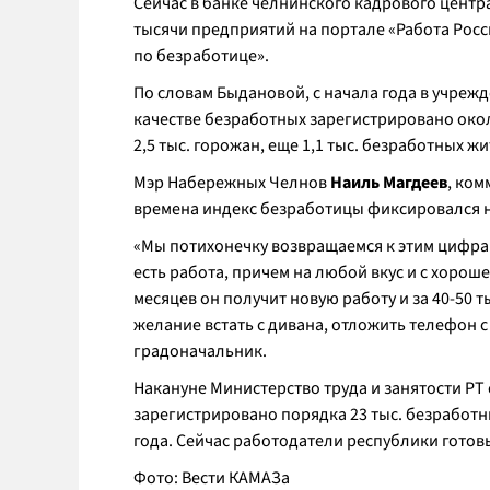
Сейчас в банке челнинского кадрового центра
тысячи предприятий на портале «Работа Росс
по безработице
».
По словам Быдановой, с начала года в учрежд
качестве безработных зарегистрировано около
2,5 тыс. горожан, еще 1,1 тыс. безработных 
Мэр Набережных Челнов
Наиль Магдеев
, ком
времена индекс безработицы фиксировался на
«
Мы потихонечку возвращаемся к этим цифрам.
есть работа, причем на любой вкус и с хороше
месяцев он получит новую работу и за 40-50 т
желание встать с дивана, отложить телефон с
градоначальник.
Накануне Министерство труда и занятости РТ
зарегистрировано порядка 23 тыс. безработн
года. Сейчас работодатели республики готов
Фото: Вести КАМАЗа