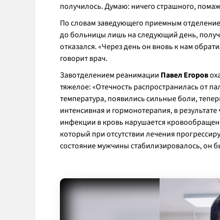
получилось. Думаю: ничего страшного, помажу
По словам заведующего приемным отделени
до больницы лишь на следующий день, получ
отказался. «Через день он вновь к нам обрат
говорит врач.
Завотделением реанимации
Павел Егоров
оха
тяжелое: «Отечность распространилась от па
температура, появились сильные боли, теперь
интенсивная и гормонотерапия, в результате
инфекции в кровь нарушается кровообращение
который при отсутствии лечения прогрессиру
состояние мужчины стабилизировалось, он б