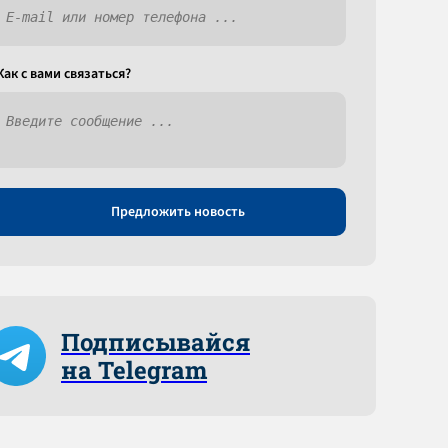
Как c вами связаться?
Предложить новость
Подписывайся
на Telegram