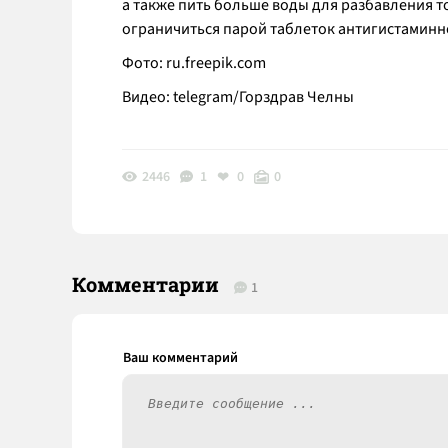
а также пить больше воды для разбавления т
ограничиться парой таблеток антигистаминно
Фото:
ru.freepik.com
Видео: telegram/Горздрав Челны
2446
1
0
0
Комментарии
1