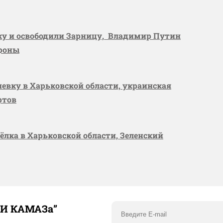
вку и освободили Зарницу, Владимир Путин
ороны
шевку в Харьковской области, украинская
ртов
сёлка в Харьковской области, Зеленский
ТИ КАМАЗа”