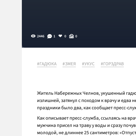
2446
1
0
0
#ГАДЮКА
#ЗМЕЯ
#УКУС
#ГОРЗДРАВ
Житель Набережных Челнов, укушенный гадюк
излишней, затянул с походом к врачу и едва 
праздники было два, как сообщает пресс-сл
Как описывает пресс-служба, ссылаясь на вр
мужчина присел на траву у воды и сразу почув
молодой, не длиннее 25 сантиметров: «Отпуст