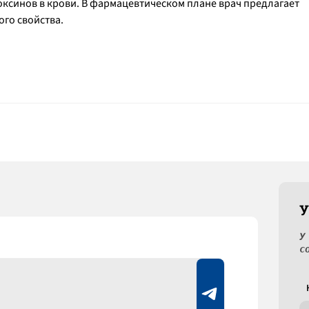
оксинов в крови. В фармацевтическом плане врач предлагает
го свойства.
У
У
с