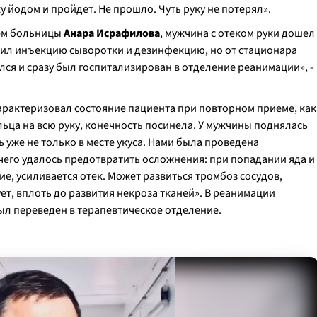
 йодом и пройдет. Не прошло. Чуть руку не потерял».
ем больницы
Анара Исрафилова
, мужчина с отеком руки дошел
ил инъекцию сыворотки и дезинфекцию, но от стационара
ился и сразу был госпитализирован в отделение реанимации», -
рактеризовал состояние пациента при повторном приеме, как
льца на всю руку, конечность посинела. У мужчины поднялась
 уже не только в месте укуса. Нами была проведена
 чего удалось предотвратить осложнения: при попадании яда и
, усиливается отек. Может развиться тромбоз сосудов,
ет, вплоть до развития некроза тканей». В реанимации
ыл переведен в терапевтическое отделение.