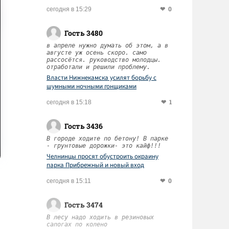
0
сегодня в 15:29
Гость 3480
в апреле нужно думать об этом, а в
августе уж осень скоро. само
рассосётся. руководство молодцы.
отработали и решили проблему.
Власти Нижнекамска усилят борьбу с
шумными ночными гонщиками
1
сегодня в 15:18
Гость 3436
В городе ходите по бетону! В парке
- грунтовые дорожки- это кайф!!!
Челнинцы просят обустроить окраину
парка Прибрежный и новый вход
0
сегодня в 15:11
Гость 3474
В лесу надо ходить в резиновых
сапогах по колено