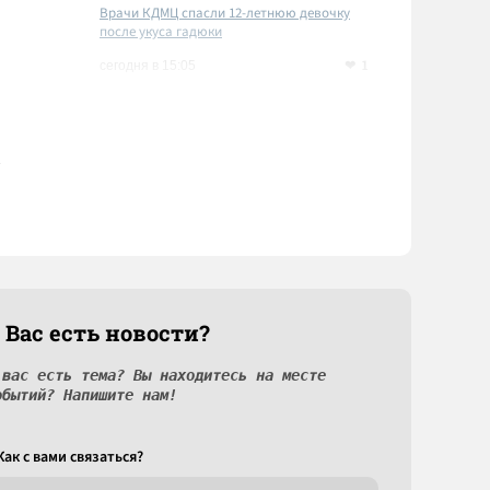
Врачи КДМЦ спасли 12-летнюю девочку
после укуса гадюки
1
сегодня в 15:05
 Вас есть новости?
 вас есть тема? Вы находитесь на месте
обытий? Напишите нам!
Как c вами связаться?