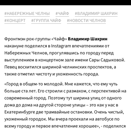
#НАБЕРЕЖНЫЕ ЧЕЛНЫ
#ЧАЙФ
#ВЛАДИМИР ШАХРИН
#КОНЦЕРТ
#ГРУППА ЧАЙФ
#НОВОСТИ ЧЕЛНОВ
Фронтмэн рок-группы «Чайф»
Владимир Шахрин
накануне поделился в Instagram впечатлениями от
Набережных Челнов, прогулявшись по городу перед
выступлением в концертном зале имени Сары Садыковой.
Певец восхитился шириной челнинских проспектов, а
также отметил чистоту и ухоженность города.
«Город в общем-то молодой. Мне кажется, что ему чуть
больше ста лет. Его строили с размахом, с перспективой на
современный город. Поэтому тут ширина улиц от одного
дома до дома на другой стороне улицы – это как у нас в
Екатеринбурге две трамвайные остановки. Очень чистый,
ухоженный городок. Мы вчера проехали на автобусе по
всему городу и первое впечатление хорошее», - поделился