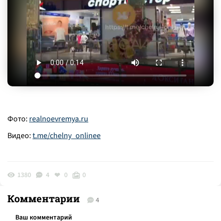
Фото:
realnoevremya.ru
Видео:
t.me/chelny_onlinee
1380
4
0
0
Комментарии
4