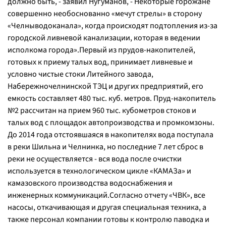
должно быть, - заявил Нугуманов, - Некоторые горожане
совершенно необоснованно «мечут стрелы» в сторону
«Челныводоканала», когда происходят подтопления из-за
городской ливневой канализации, которая в ведении
исполкома города».Первый из прудов-накопителей,
готовых к приему талых вод, принимает ливневые и
условно чистые стоки Литейного завода,
Набережночелнинской ТЭЦ и других предприятий, его
емкость составляет 480 тыс. куб. метров. Пруд-накопитель
№2 рассчитан на прием 960 тыс. кубометров стоков и
талых вод с площадок автопроизводства и промкомзоны.
До 2014 года отстоявшаяся в накопителях вода поступала
в реки Шильна и Челнинка, но последние 7 лет сброс в
реки не осуществляется - вся вода после очистки
используется в технологическом цикле «КАМАЗа» и
камазовского производства водоснабжения и
инженерных коммуникаций.Согласно отчету «ЧВК», все
насосы, откачивающая и другая специальная техника, а
также персонал компании готовы к контролю паводка и