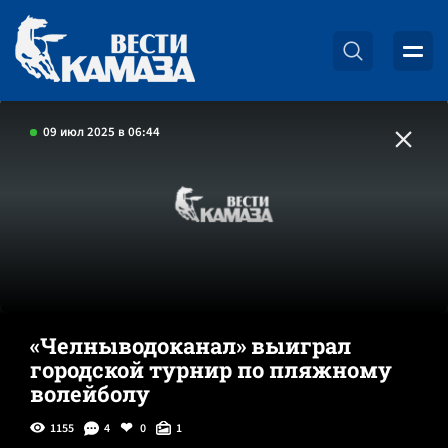
09 июл 2025 в 06:44
«Челныводоканал» выиграл
городской турнир по пляжному
волейболу
1155
4
0
1