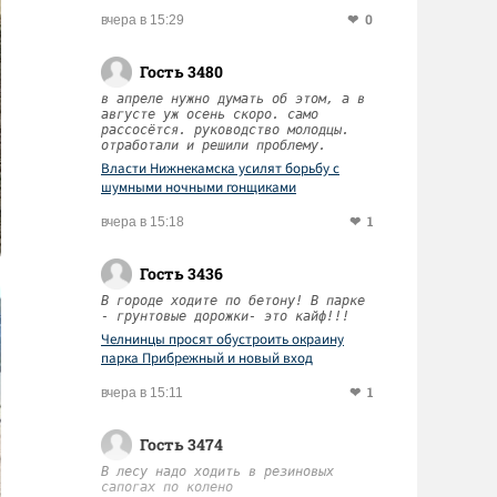
0
вчера в 15:29
Гость 3480
в апреле нужно думать об этом, а в
августе уж осень скоро. само
рассосётся. руководство молодцы.
отработали и решили проблему.
Власти Нижнекамска усилят борьбу с
шумными ночными гонщиками
1
вчера в 15:18
Гость 3436
В городе ходите по бетону! В парке
- грунтовые дорожки- это кайф!!!
Челнинцы просят обустроить окраину
парка Прибрежный и новый вход
1
вчера в 15:11
Гость 3474
В лесу надо ходить в резиновых
сапогах по колено