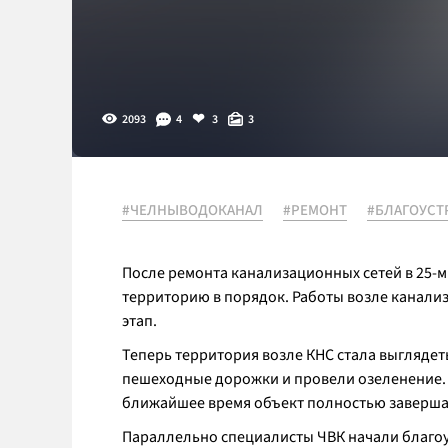
2093
4
3
3
#ЧЕЛНЫВОДОКАНАЛ
#РЕМОНТ
#БЛАГОУСТ
После ремонта канализационных сетей в 25-
территорию в порядок. Работы возле канали
этап.
Теперь территория возле КНС стала выглядеть
пешеходные дорожки и провели озеленение. В
ближайшее время объект полностью заверша
Параллельно специалисты ЧВК начали благоус