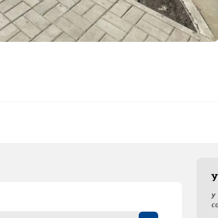
У
У
с