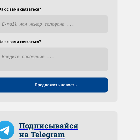
Как c вами связаться?
Как c вами связаться?
Предложить новость
Подписывайся
на Telegram