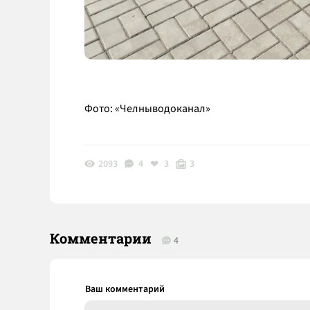
Фото: «Челныводоканал»
2093
4
3
3
Комментарии
4