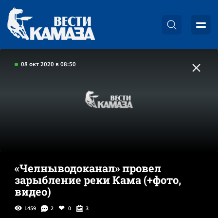
08 окт 2020 в 08:50
«Челныводоканал» провел
зарыбление реки Кама (+фото,
видео)
1459
2
0
3