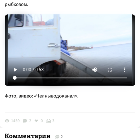
рыбхозом.
Фото, видео: «Челныводоканал».
1459
2
0
3
Комментарии
2