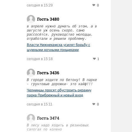
0
сегодня в 15:29
Гость 3480
в апреле нужно думать об этом, а в
августе уж осень скоро. само
рассосётся. руководство молодцы.
отработали и решили проблему.
Власти Нижнекамска усилят борьбу с
шумными ночными гонщиками
1
сегодня в 15:18
Гость 3436
В городе ходите по бетону! В парке
- грунтовые дорожки- это кайф!!!
Челнинцы просят обустроить окраину
парка Прибрежный и новый вход
0
сегодня в 15:11
Гость 3474
В лесу надо ходить в резиновых
сапогах по колено