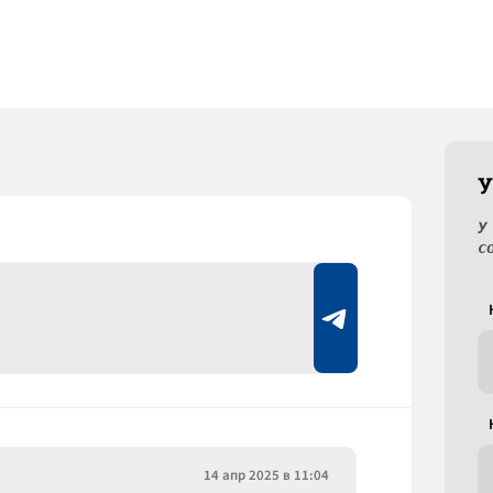
У
У
с
14 апр 2025 в 11:04