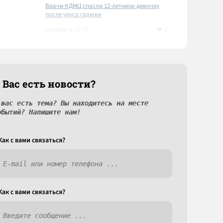
Врачи КДМЦ спасли 12-летнюю девочку
после укуса гадюки
1
сегодня в 15:05
 Вас есть новости?
 вас есть тема? Вы находитесь на месте
обытий? Напишите нам!
Как c вами связаться?
Как c вами связаться?