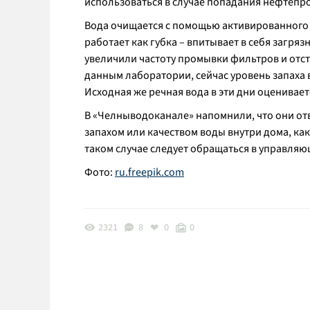
использоваться в случае попадания нефтепро
Вода очищается с помощью активированного 
работает как губка – впитывает в себя загряз
увеличили частоту промывки фильтров и отст
данным лаборатории, сейчас уровень запаха в
Исходная же речная вода в эти дни оцениваетс
В «Челныводоканале» напомнили, что они отв
запахом или качеством воды внутри дома, ка
таком случае следует обращаться в управляю
Фото:
ru.freepik.com
2321
8
0
0