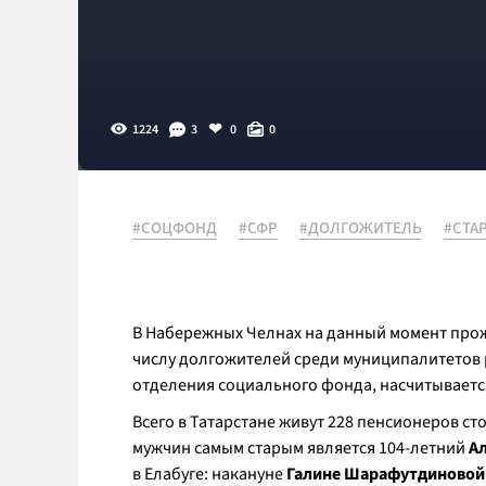
1224
3
0
0
#СОЦФОНД
#СФР
#ДОЛГОЖИТЕЛЬ
#СТА
В Набережных Челнах на данный момент прожи
числу долгожителей среди муниципалитетов р
отделения социального фонда, насчитывается
Всего в Татарстане живут 228 пенсионеров ст
мужчин самым старым является 104-летний
А
в Елабуге: накануне
Галине Шарафутдиновой