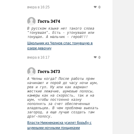
0
вчера в 16:25
Гость 3474
В русском языке нет такого слова
"тонувшая". Есть - утонувшая или
тонущая. А мальчик - герой!!!
Школьник из Челнов спас тонувшую в
озере девочку
0
вчера в 16:17
Гость 3473
А Челны когда? После работы прям
начинают и порой до часу ночи шум,
рев и гул. Ну или как вариант
жесткие лежачие, шумовые полосы,
камеры как на скорость, так и на
шум, чтобы постоянно казну
пополнять за счет обеспеченных
владельцев. В чем проблема выехать
загород, а еще лучше создать там
дрэг-полосу.
Власти Нижнекамска усилят борьбу с
шумными ночными гонщиками