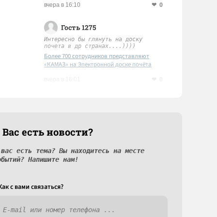
0
вчера в 16:10
Гость 1275
Интересно бы глянуть на доску
почета в др странах....))))
Более 700 сотрудников представляют
«КАМАЗ» на Электронной доске почёта
Татарстана
0
вчера в 16:01
 Вас есть новости?
 вас есть тема? Вы находитесь на месте
обытий? Напишите нам!
Как c вами связаться?