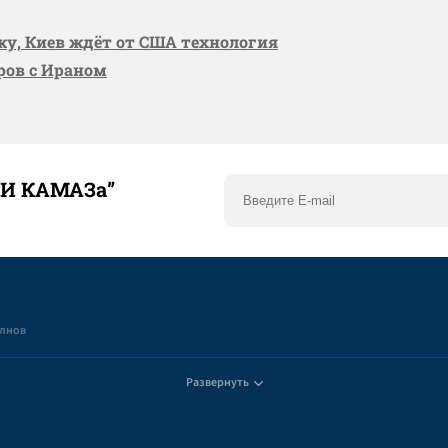
вку, Киев ждёт от США технология
оров с Ираном
ТИ КАМАЗа”
елнов
Развернуть