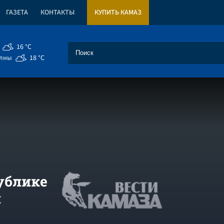
ГАЗЕТА
КОНТАКТЫ
КУПИТЬ КАМАЗ
16 °C
елны
18 °C
ублике
й