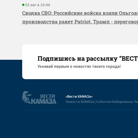
03 авг в 10:48
Сводка СВО: Российские войска взяли Ольго
производства ракет Patriot, Трамп - перегов
Подпишись на рассылку “ВЕС
Узнaвай первым о новостях твоего города!
«Вести КАМАЗа»
Новости КАМАЗа | События Набережных Ч
Полезная информация