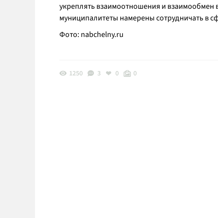
укреплять взаимоотношения и взаимообмен в о
муниципалитеты намерены сотрудничать в сф
Фото:
nabchelny.ru
1250
3
0
0