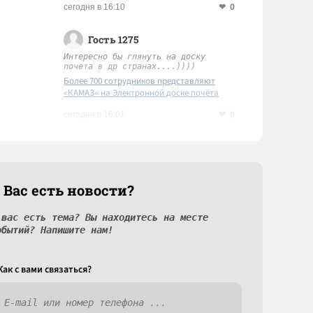
0
сегодня в 16:10
Гость 1275
Интересно бы глянуть на доску
почета в др странах....))))
Более 700 сотрудников представляют
«КАМАЗ» на Электронной доске почёта
Татарстана
0
сегодня в 16:01
 Вас есть новости?
 вас есть тема? Вы находитесь на месте
обытий? Напишите нам!
Как c вами связаться?