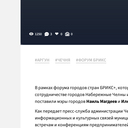
1250
3
0
0
#АРГУН
#ЧЕЧНЯ
#ФОРУМ БРИКС
В рамках форума городов стран БРИКС+, кото
сотрудничестве городов Набережные Челны и
поставили мэры городов
Наиль Магдеев
и
Ил
Как передает пресс-служба администрации Ч
информационных и культурных связей муниц
встречам и конференциям предпринимателей,