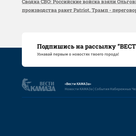
Сводка СВО: Российские войска взяли Ольго
производства ракет Patriot, Трамп - перегов
Подпишись на рассылку “ВЕС
Узнaвай первым о новостях твоего города!
«Вести КАМАЗа»
Новости КАМАЗа | События Набережных Ч
Полезная информация
Пользовательское соглашение