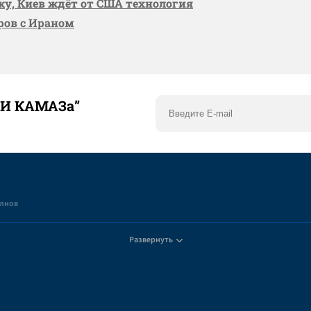
вку, Киев ждёт от США технология
оров с Ираном
ТИ КАМАЗа”
елнов
Развернуть