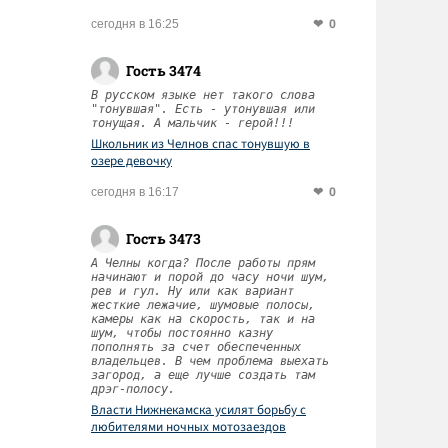
0
сегодня в 16:25
Гость 3474
В русском языке нет такого слова
"тонувшая". Есть - утонувшая или
тонущая. А мальчик - герой!!!
Школьник из Челнов спас тонувшую в
озере девочку
0
сегодня в 16:17
Гость 3473
А Челны когда? После работы прям
начинают и порой до часу ночи шум,
рев и гул. Ну или как вариант
жесткие лежачие, шумовые полосы,
камеры как на скорость, так и на
шум, чтобы постоянно казну
пополнять за счет обеспеченных
владельцев. В чем проблема выехать
загород, а еще лучше создать там
дрэг-полосу.
Власти Нижнекамска усилят борьбу с
любителями ночных мотозаездов