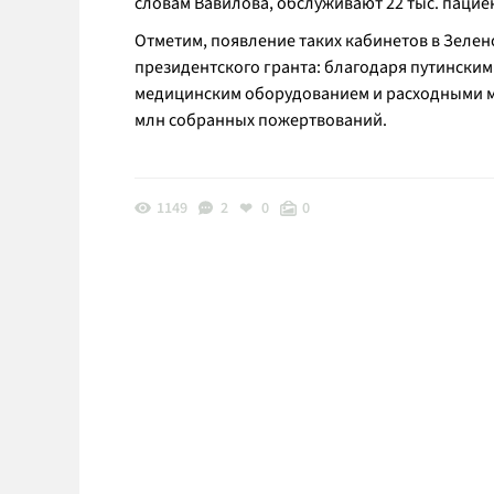
словам Вавилова, обслуживают 22 тыс. пацие
Отметим, появление таких кабинетов в Зелен
президентского гранта: благодаря путинским
медицинским оборудованием и расходными ма
млн собранных пожертвований.
1149
2
0
0