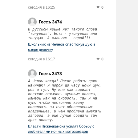
0
сегодня в 16:25
Гость 3474
В русском языке нет такого слова
"тонувшая". Есть - утонувшая или
тонущая. А мальчик - герой!!!
Школьник из Челнов спас тонувшую в
озере девочку
0
сегодня в 16:17
Гость 3473
А Челны когда? После работы прям
начинают и порой до часу ночи шум,
рев и гул. Ну или как вариант
жесткие лежачие, шумовые полосы,
камеры как на скорость, так и на
шум, чтобы постоянно казну
пополнять за счет обеспеченных
владельцев. В чем проблема выехать
загород, а еще лучше создать там
дрэг-полосу.
Власти Нижнекамска усилят борьбу с
любителями ночных мотозаездов