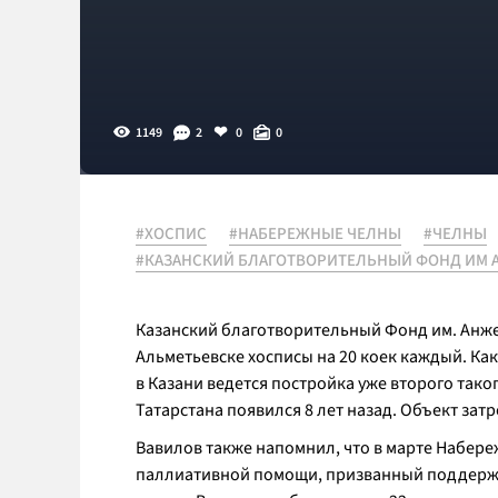
1149
2
0
0
#ХОСПИС
#НАБЕРЕЖНЫЕ ЧЕЛНЫ
#ЧЕЛНЫ
#КАЗАНСКИЙ БЛАГОТВОРИТЕЛЬНЫЙ ФОНД ИМ
Казанский благотворительный Фонд им. Анж
Альметьевске хосписы на 20 коек каждый. К
в Казани ведется постройка уже второго тако
Татарстана появился 8 лет назад. Объект зат
Вавилов также напомнил, что в марте Набер
паллиативной помощи, призванный поддержив