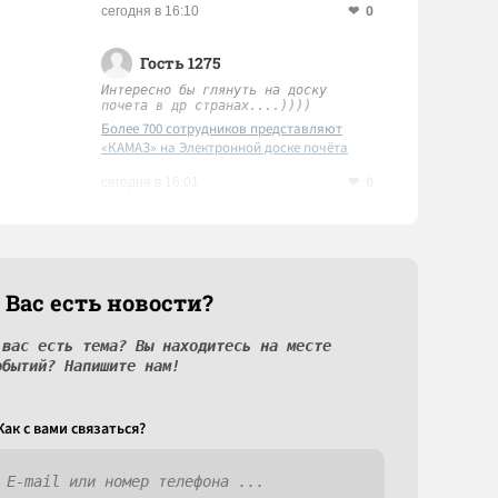
0
сегодня в 16:10
Гость 1275
Интересно бы глянуть на доску
почета в др странах....))))
Более 700 сотрудников представляют
«КАМАЗ» на Электронной доске почёта
Татарстана
0
сегодня в 16:01
 Вас есть новости?
 вас есть тема? Вы находитесь на месте
обытий? Напишите нам!
Как c вами связаться?