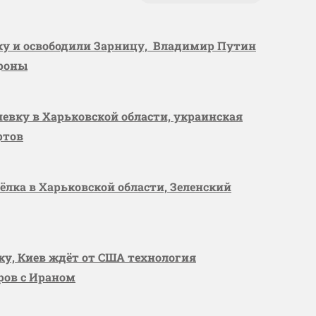
вку и освободили Зарницу, Владимир Путин
ороны
шевку в Харьковской области, украинская
ртов
сёлка в Харьковской области, Зеленский
вку, Киев ждёт от США технология
оров с Ираном