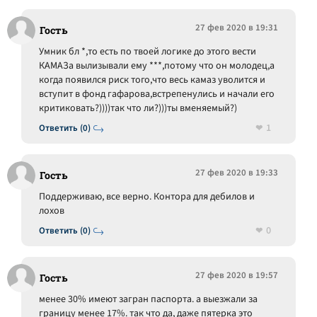
27 фев 2020 в 19:31
Гость
Умник бл *,то есть по твоей логике до этого вести
КАМАЗа вылизывали ему ***,потому что он молодец,а
когда появился риск того,что весь камаз уволится и
вступит в фонд гафарова,встрепенулись и начали его
критиковать?))))так что ли?)))ты вменяемый?)
1
Ответить (0)
27 фев 2020 в 19:33
Гость
Поддерживаю, все верно. Контора для дебилов и
лохов
0
Ответить (0)
27 фев 2020 в 19:57
Гость
менее 30% имеют загран паспорта. а выезжали за
границу менее 17%. так что да, даже пятерка это