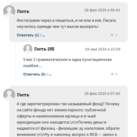
28 фев 2020 в 06:42
Гость
Инстаграмм через а пишеться, и не ели а еле. Писать
научитесь прежде чем тут мысли высерать!
1
Ответить (1)
Гость 255
05 мая 2020 в 22:59
У вас 2 грамматические и одна пунктационная
ошибки....
0
Ответить (0)
28 фев 2020 в 07:45
Гость
А где зарегистрирован так называемый фонд? Почему
на сайте фонда нет элементарного: публичной
оферты и наименования юрлица и в чьей
юрисдикции оно находится.\n\nПочему деньги
кидаются от физлиц - физлицам: ау налоговая. обрати
внимание.\n\nНу и наконец: вопрос к ФСБ — закон о