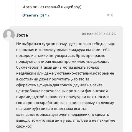
И это пишет главный нищеброд)
0
Ответить (0)
04 мар 2020 в 04:26
Гость
Не выбраться судя по всему здесь только тебе,на лицо
огромная интеллектуальная яма,куда вы сами себя
посадили,а такие петушары ,как Эрик прекрасно
пользуются,втирая лохам про миллионые доходы с
букмекеров)))Такая дичь могла влезть только
недалёким или даже умственно-отсталым,которые не
в состоянии даже прогуглить ,что это за
сфера,схема,фирма,для совсем даунов на сайте
центробвнка перечислены признаки финансовой
пирамиды,чтобы такие вот полудурки не относили
свои кровнозаработанные на пиво какому то левому
пассажиру)если вам повлазила вся эта
шляпа,повторяюсь для очень недалеких,то сделать
вывод о том,что мозгами у вас в голове и не пахнет-не
сложно))