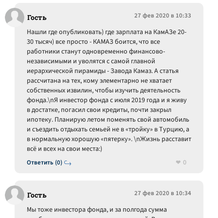
27 фев 2020 в 10:33
Гость
Нашли где опубликовать) где зарплата на КамАЗе 20-
30 тысяч) все просто - КАМАЗ боится, что все
работники станут одновременно финансово-
независимыми и уволятся с самой главной
иерархической пирамиды - Завода Камаз. А статья
рассчитана на тех, кому элементарно не хватает
собственных извилин, чтобы изучить деятельность
фонда.\nЯ инвестор фонда с июля 2019 года и я живу
в достатке, погасил свои кредиты, почти закрыл
ипотеку. Планирую летом поменять свой автомобиль
и съездить отдыхать семьей не в «тройку» в Турцию, а
в нормальную хорошую «пятерку». \nЖизнь расставит
всё и всех на свои места:)
0
Ответить (0)
27 фев 2020 в 10:34
Гость
Мы тоже инвестора фонда, и за полгода сумма