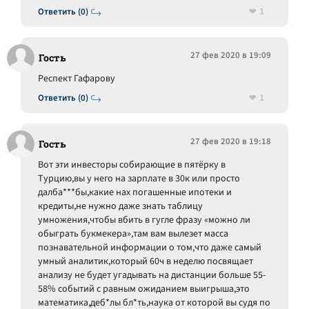
1
Ответить (0)
27 фев 2020 в 19:09
Гость
Респект Гафарову
1
Ответить (0)
27 фев 2020 в 19:18
Гость
Вот эти инвесторы собирающие в пятёрку в
Турцию,вы у него на зарплате в 30к или просто
далба***бы,какие нах погашенные ипотеки и
кредиты,не нужно даже знать таблицу
умножения,чтобы вбить в гугле фразу «можно ли
обыграть букмекера»,там вам вылезет масса
познавательной информации о том,что даже самый
умный аналитик,который 60ч в неделю посвящает
анализу не будет угадывать на дистанции больше 55-
58% событий с равным ожиданием выигрыша,это
математика,деб*лы бл*ть,наука от которой вы судя по