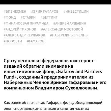
#БИЗНЕСМЕН
#ЭРИК ГАФАРОВ
#ИНВЕСТИЦИИ
#ФОНД
#СТАВКИ
#БЕТТИНГ
#ФИНАНОСВАЯ ПИРАМИДА
#АНДРЕЙ АРШАВИН
#АНДРЕЙ ТИХОНОВ
#АЛЕКСАНДР МОСТОВОЙ
#АЛЕКСАНДР КЕРЖАКОВ
#НАБЕРЕЖНЫЕ ЧЕЛНЫ
#НОВОСТИ
#ГАФАРОВ
Сразу несколько федеральных интернет-
изданий обратили внимание на
инвестиционный фонд «Gafarov and Partners
Fund», созданный предпринимателем из
Набережных Челнов
Эриком Гафаровым
и его
компаньоном
Владимиром Сухоплюевым
.
Как ранее объяснял сам Гафаров, фонд, объединяющий
опыт спортивных аналитиков и капитал частных