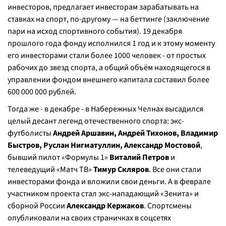
инвесторов, предлагает инвесторам зарабатывать на
ставках на спорт, по-другому — на беттинге (заключение
пари на исход спортивного события). 19 декабря
прошлого года фонду исполнился 1 год и к этому моменту
его инвесторами стали более 1000 человек - от простых
рабочих до звезд спорта, а общий объём находящегося в
управлении фондом внешнего капитала составил более
600 000 000 рублей.
Тогда же - в декабре - в Набережных Челнах высадился
целый десант легенд отечественного спорта: экс-
футболисты
Андрей Аршавин, Андрей Тихонов, Владимир
Быстров, Руслан Нигматуллин, Александр Мостовой
,
бывший пилот «Формулы 1»
Виталий Петров
и
телеведущий «Матч ТВ»
Тимур Скляров
. Все они стали
инвесторами фонда и вложили свои деньги. А в феврале
участником проекта стал экс-нападающий «Зенита» и
сборной России
Александр Кержаков
. Спортсмены
опубликовали на своих страничках в соцсетях