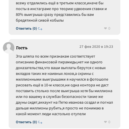
всему отдалились ещё в третьем классе,иначе бы
посты в инстаграме про теорию удвоения ставки и
80% выигрыша сразу представились бы вам
бредятиной сивой кобылы
0
Ответить (0)
27 фев 2020 в 19:23
Гость
Эта шляпа по всем признакам соответствует
описанию финансовой пирамиды,нет ни одного
доказательства,что ваши выплаты берутся с новых
вкладов таких же наивных лохов,а скрины с
миллионными выигрышами я научился в фотошопе
рисовать ещё в 10-м классе,ни одна контора не даст
поставить столько после выигрыша хотя бы миллиона
или по вашему в службах безопасности такие же
дауны сидят,аккаунт на Петю иванова создал и погнал
дальше миллионы рубить,я просто не понимаю в
какой момент люди настолько отупели
0
Ответить (0)