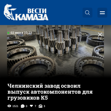
02 июл в 10:23
Челнинский завод освоил
выпуск автокомпонентов для
грузовиков К5
1521
0
7
3