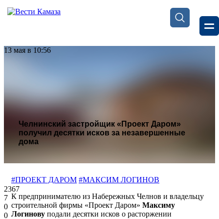
13 мая в 10:56
Челнинский застройщик «Проект Даром»
получил десятки исков за незавершенные
дома
#ПРОЕКТ ДАРОМ
#МАКСИМ ЛОГИНОВ
2367
К предпринимателю из Набережных Челнов и владельцу
7
строительной фирмы «Проект Даром»
Максиму
0
Логинову
подали десятки исков о расторжении
0