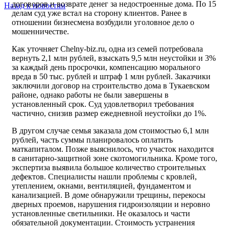
договоров и возврате денег за недостроенные дома. По 15
Назад к новостям
делам суд уже встал на сторону клиентов. Ранее в
отношении бизнесмена возбудили уголовное дело о
мошенничестве.
Как уточняет Chelny-biz.ru, одна из семей потребовала
вернуть 2,1 млн рублей, взыскать 9,5 млн неустойки и 3%
за каждый день просрочки, компенсацию морального
вреда в 50 тыс. рублей и штраф 1 млн рублей. Заказчики
заключили договор на строительство дома в Тукаевском
районе, однако работы не были завершены в
установленный срок. Суд удовлетворил требования
частично, снизив размер ежедневной неустойки до 1%.
В другом случае семья заказала дом стоимостью 6,1 млн
рублей, часть суммы планировалось оплатить
маткапиталом. Позже выяснилось, что участок находится
в санитарно-защитной зоне скотомогильника. Кроме того,
экспертиза выявила большое количество строительных
дефектов. Специалисты нашли проблемы с кровлей,
утеплением, окнами, вентиляцией, фундаментом и
канализацией. В доме обнаружили трещины, перекосы
дверных проемов, нарушения гидроизоляции и неровно
установленные светильники. Не оказалось и части
обязательной документации. Стоимость устранения