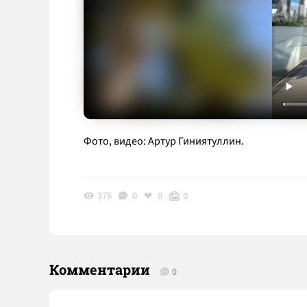
Фото, видео: Артур Гиниятуллин.
376
0
0
0
Комментарии
0