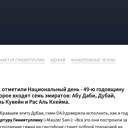
#АРТУР ГИНИЯТУЛЛИН
#ДУБАЙ
#НАБЕРЕЖНЫЕ ЧЕЛНЫ
 отметили Национальный день - 49-ю годовщину
торое входят семь эмиратов: Абу Даби, Дубай,
 Кувейн и Рас Аль Кхейма.
обравшем элиту Дубаи, гимн ОАЭ доверили исполнить, как и год
Артуру Гиниятуллину
(«Mauzer Sax»):
«Все это они построили за
о исполнение гимна на саксофоне станет доброй традицией на