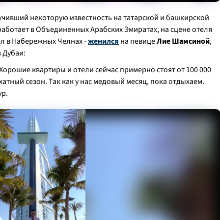
учивший некоторую известность на татарской и башкирской
работает в Объединенных Арабских Эмиратах, на сцене отеля
вел в Набережных Челнах -
женился
на певице
Лие Шамсиной
,
 Дубаи:
Хорошие квартиры и отели сейчас примерно стоят от 100 000
рхатный сезон. Так как у нас медовый месяц, пока отдыхаем.
ур.