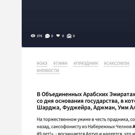
376
0
0
0
#ОАЭ
#ГИМН
#ПРАЗДНИК
#САКСОФОН
#НОВОСТИ
В Объединенных Арабских Эмиратах
со дня основания государства, в ко
Шарджа, Фуджейра, Аджман, Умм Аль
На торжественном ужине в честь прадника, с
назад, саксофонисту из Набережных Челнов
49 лет!»
, - восхищается Артур и надеется, чт