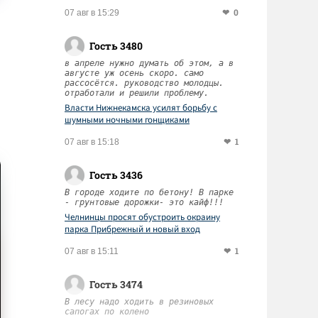
0
07 авг в 15:29
Гость 3480
в апреле нужно думать об этом, а в
августе уж осень скоро. само
рассосётся. руководство молодцы.
отработали и решили проблему.
Власти Нижнекамска усилят борьбу с
шумными ночными гонщиками
1
07 авг в 15:18
Гость 3436
В городе ходите по бетону! В парке
- грунтовые дорожки- это кайф!!!
Челнинцы просят обустроить окраину
парка Прибрежный и новый вход
1
07 авг в 15:11
Гость 3474
В лесу надо ходить в резиновых
сапогах по колено