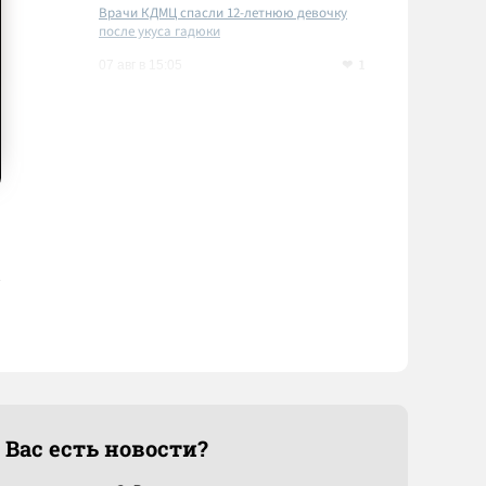
Врачи КДМЦ спасли 12-летнюю девочку
после укуса гадюки
1
07 авг в 15:05
 Вас есть новости?