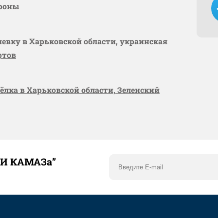
ороны
шевку в Харьковской области, украинская
ртов
сёлка в Харьковской области, Зеленский
ТИ КАМАЗа”