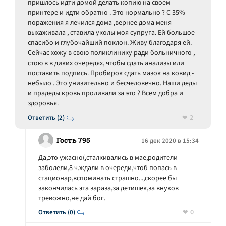
пришлось идти домой делать копию на своем
принтере и идти обратно . Это нормально ? С 35%
поражения я лечился дома ,вернее дома меня
выхаживала , ставила уколы моя супруга. Ей большое
спасибо и глубочайший поклон. Живу благодаря ей.
Сейчас хожу в свою поликлинику ради больничного ,
стою в в диких очередях, чтобы сдать анализы или
поставить подпись. Пробирок сдать мазок на ковид -
небыло . Это унизительно и бесчеловечно. Наши деды
и прадеды кровь проливали за это ? Всем добра и
здоровья.
2
Ответить (2)
Гость 795
16 дек 2020 в 15:34
Да,это ужасно(,сталкивались в мае,родители
заболели,8 ч.ждали в очереди,чтоб попась в
стационар,вспоминать страшно...,скорее бы
закончилась эта зараза,за детишек,за внуков
тревожно,не дай бог.
0
Ответить (0)