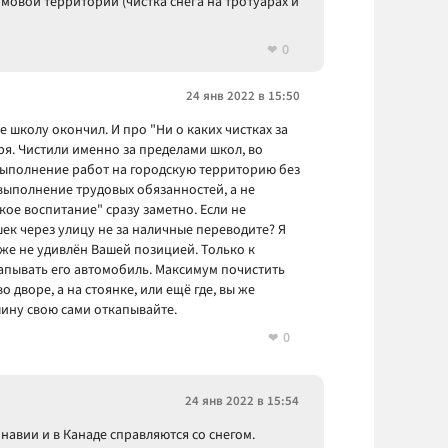
мовой территории (чистка снега на тротуарах и
0
24 янв 2022 в 15:50
же школу окончил. И про "Ни о каких чистках за
ря. Чистили именно за пределами школ, во
а выполнение работ на городскую территорию без
 выполнение трудовых обязанностей, а не
кое воспитание" сразу заметно. Если не
шек через улицу не за наличные переводите? Я
оже не удивлён Вашей позицией. Только к
апывать его автомобиль. Максимум почистить
о дворе, а на стоянке, или ещё где, вы же
шину свою сами откапывайте.
0
24 янв 2022 в 15:54
навии и в Канаде справляются со снегом.