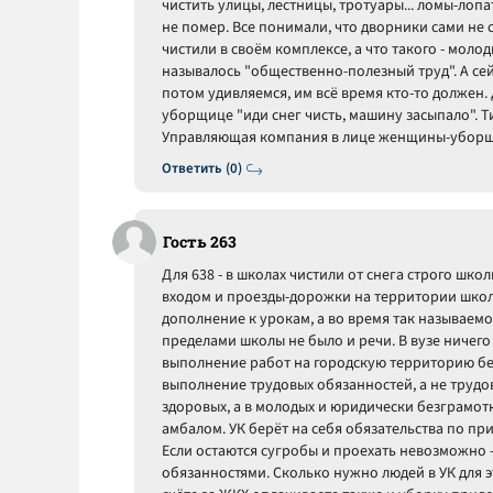
чистить улицы, лестницы, тротуары... ломы-лопат
не помер. Все понимали, что дворники сами не с
чистили в своём комплексе, а что такого - молод
называлось "общественно-полезный труд". А сей
потом удивляемся, им всё время кто-то должен. 
уборщице "иди снег чисть, машину засыпало". Ти
Управляющая компания в лице женщины-уборщи
Ответить (0)
Гость 263
Для 638 - в школах чистили от снега строго шк
входом и проезды-дорожки на территории школы.
дополнение к урокам, а во время так называемого
пределами школы не было и речи. В вузе ничего
выполнение работ на городскую территорию без
выполнение трудовых обязанностей, а не трудо
здоровых, а в молодых и юридически безграмотн
амбалом. УК берёт на себя обязательства по п
Если остаются сугробы и проехать невозможно -
обязанностями. Сколько нужно людей в УК для эт