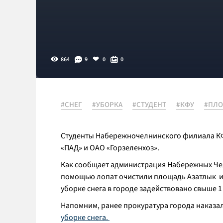
864
9
0
0
#СНЕГ
#УБОРКА
#СТУДЕНТ
#КФУ
#ПЛ
Студенты Набережночелнинского филиала КФУ
«ПАД» и ОАО «Горзеленхоз».
Как сообщает администрация Набережных Чел
помощью лопат очистили площадь Азатлык и 
уборке снега в городе задействовано свыше 1 
Напомним, ранее прокуратура города наказ
уборке снега.