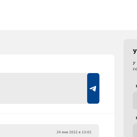
У
У
с
24 янв 2022 в 13:02