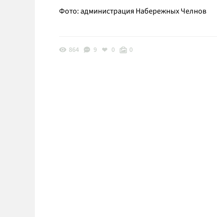
Фото: администрация Набережных Челнов
864
9
0
0