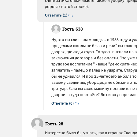
счёте за ЖКХ оплачиваете также и уборку придо
дорогах в этой строке).
Ответить (1)
Гость 638
Ну, это вы слишком молоды... в 1988 году я у
пределами школы не было и речи" вы тоже з
дворах, где люди ходят. "А здесь выгнали н
заключения договора и без оплаты. Это уже
трудовое воспитание." - ваше "демократичес
заплатить - палец о палец не ударите. Стару
бы не удивился. И про 25-летноего амбала т
вашему сведению, уборщица не обязана отк
тротуар. Если вы свою машину поставите не в
дворника туда не зовёте? Вот и во дворе ма
Ответить (0)
Гость 28
Интересно было бы узнать, как в странах Сканди