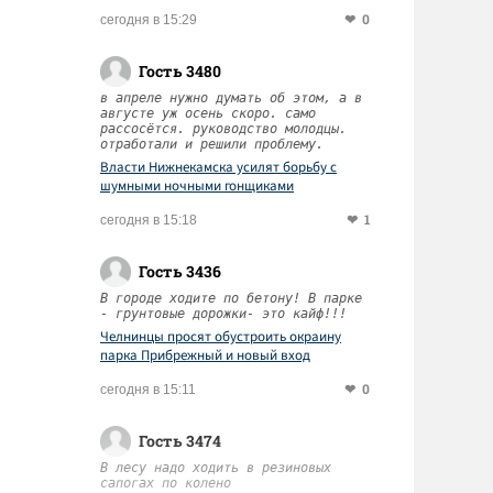
0
сегодня в 15:29
Гость 3480
в апреле нужно думать об этом, а в
августе уж осень скоро. само
рассосётся. руководство молодцы.
отработали и решили проблему.
Власти Нижнекамска усилят борьбу с
шумными ночными гонщиками
1
сегодня в 15:18
Гость 3436
В городе ходите по бетону! В парке
- грунтовые дорожки- это кайф!!!
Челнинцы просят обустроить окраину
парка Прибрежный и новый вход
0
сегодня в 15:11
Гость 3474
В лесу надо ходить в резиновых
сапогах по колено