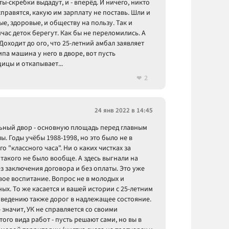
ы-скребки выдадут, и - вперёд. И ничего, никто
правятся, какую им зарплату не поставь. Шли и
ые, здоровые, и обществу на пользу. Так и
час деток берегут. Как бы не переломились. А
Доходит до ого, что 25-летний амбал заявляет
па машина у него в дворе, вот пусть
цы и откапывает...
2
24 янв 2022 в 14:45
ольный двор - основную площадь перед главным
 Годы учёбы 1988-1998, но это было не в
 "классного часа". Ни о каких чистках за
 такого не было вообще. А здесь выгнали на
 заключения договора и без оплаты. Это уже
вое воспитание. Вопрос не в молодых и
ых. То же касается и вашей истории с 25-летним
риведению также дорог в надлежащее состояние.
 значит, УК не справляется со своими
ого вида работ - пусть решают сами, но вы в