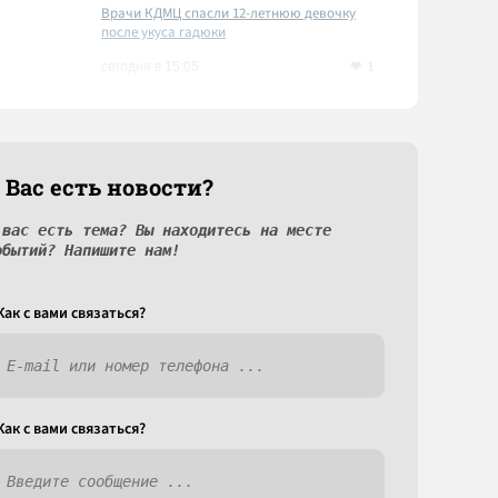
Врачи КДМЦ спасли 12-летнюю девочку
после укуса гадюки
1
сегодня в 15:05
 Вас есть новости?
 вас есть тема? Вы находитесь на месте
обытий? Напишите нам!
Как c вами связаться?
Как c вами связаться?