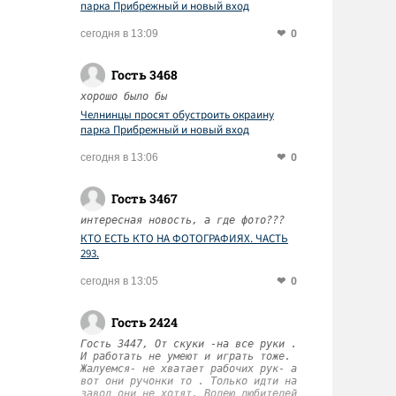
парка Прибрежный и новый вход
0
сегодня в 13:09
Гость 3468
хорошо было бы
Челнинцы просят обустроить окраину
парка Прибрежный и новый вход
0
сегодня в 13:06
Гость 3467
интересная новость, а где фото???
КТО ЕСТЬ КТО НА ФОТОГРАФИЯХ. ЧАСТЬ
293.
0
сегодня в 13:05
Гость 2424
Гость 3447, От скуки -на все руки .
И работать не умеют и играть тоже.
Жалуемся- не хватает рабочих рук- а
вот они ручонки то . Только идти на
завод они не хотят. Волею любителей