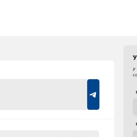
У
У
с