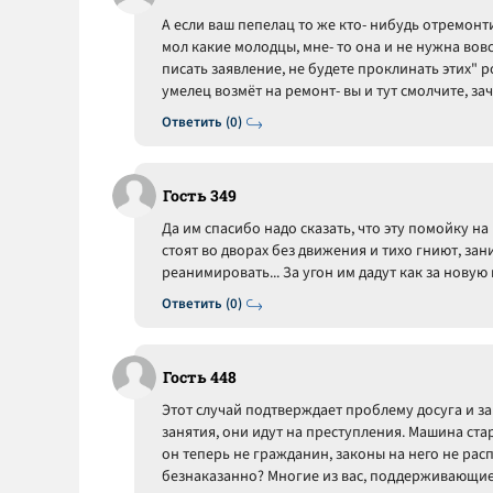
А если ваш пепелац то же кто- нибудь отремонти
мол какие молодцы, мне- то она и не нужна вов
писать заявление, не будете проклинать этих" р
умелец возмёт на ремонт- вы и тут смолчите, з
Ответить (0)
Гость 349
Да им спасибо надо сказать, что эту помойку на 
стоят во дворах без движения и тихо гниют, зан
реанимировать... За угон им дадут как за новую
Ответить (0)
Гость 448
Этот случай подтверждает проблему досуга и з
занятия, они идут на преступления. Машина стар
он теперь не гражданин, законы на него не ра
безнаказанно? Многие из вас, поддерживающие