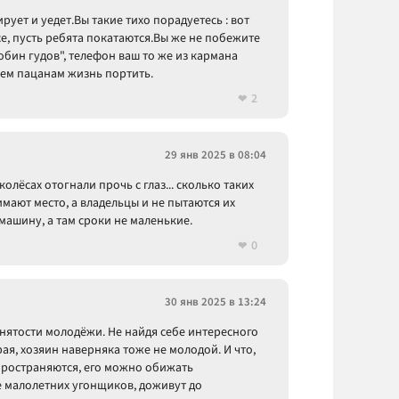
рует и уедет.Вы такие тихо порадуетесь : вот
се, пусть ребята покатаются.Вы же не побежите
обин гудов", телефон ваш то же из кармана
ачем пацанам жизнь портить.
2
29 янв 2025 в 08:04
колёсах отогнали прочь с глаз... сколько таких
имают место, а владельцы и не пытаются их
 машину, а там сроки не маленькие.
0
30 янв 2025 в 13:24
анятости молодёжи. Не найдя себе интересного
ая, хозяин наверняка тоже не молодой. И что,
спространяются, его можно обижать
 малолетних угонщиков, доживут до