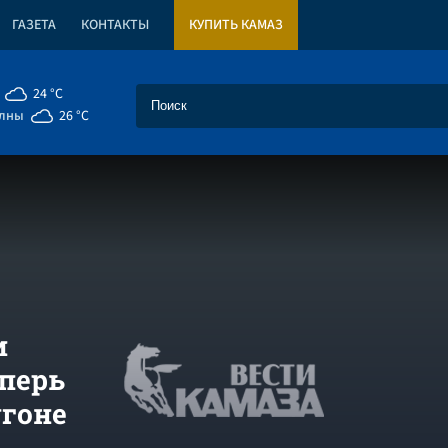
ГАЗЕТА
КОНТАКТЫ
КУПИТЬ КАМАЗ
24 °C
елны
26 °C
и
перь
угоне