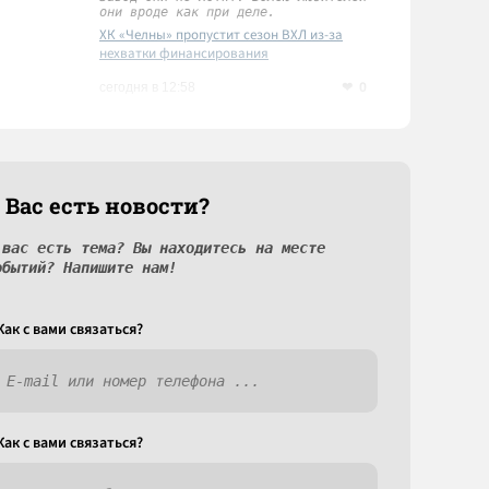
они вроде как при деле.
ХК «Челны» пропустит сезон ВХЛ из-за
нехватки финансирования
0
сегодня в 12:58
 Вас есть новости?
 вас есть тема? Вы находитесь на месте
обытий? Напишите нам!
Как c вами связаться?
Как c вами связаться?